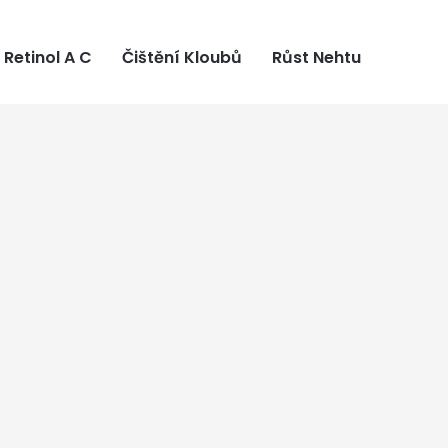
Retinol A C
Čištění Kloubů
Růst Nehtu