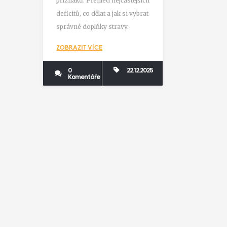
příznaků. Přehled nejčastějších
dělat
deficitů, co dělat a jak si vybrat
správné doplňky stravy.
ZOBRAZIT VÍCE
0
22.12.2025
Komentáře