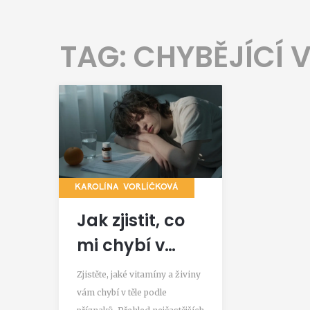
TAG: CHYBĚJÍCÍ 
KAROLÍNA VORLÍČKOVÁ
Jak zjistit, co
mi chybí v
těle: přesné
Zjistěte, jaké vitamíny a živiny
příznaky a co
vám chybí v těle podle