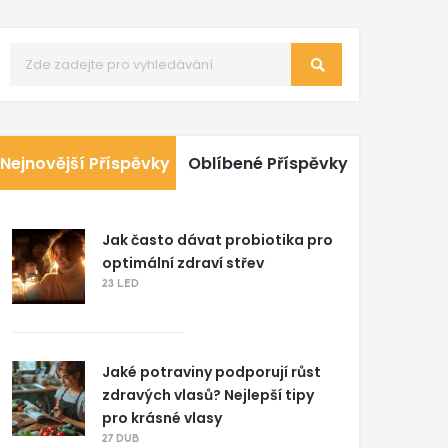
Nejnovější Příspěvky
Oblíbené Příspěvky
Jak často dávat probiotika pro
optimální zdraví střev
23 LED
Jaké potraviny podporují růst
zdravých vlasů? Nejlepší tipy
pro krásné vlasy
27 DUB