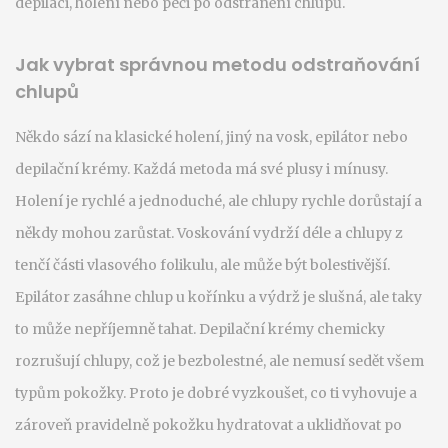
depilaci, holení nebo péči po odstranění chlupů.
Jak vybrat správnou metodu odstraňování
chlupů
Někdo sází na klasické holení, jiný na vosk, epilátor nebo
depilační krémy. Každá metoda má své plusy i mínusy.
Holení je rychlé a jednoduché, ale chlupy rychle dorůstají a
někdy mohou zarůstat. Voskování vydrží déle a chlupy z
tenčí části vlasového folikulu, ale může být bolestivější.
Epilátor zasáhne chlup u kořínku a výdrž je slušná, ale taky
to může nepříjemně tahat. Depilační krémy chemicky
rozrušují chlupy, což je bezbolestné, ale nemusí sedět všem
typům pokožky. Proto je dobré vyzkoušet, co ti vyhovuje a
zároveň pravidelně pokožku hydratovat a uklidňovat po