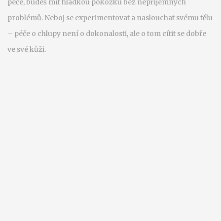
péče, budeš mít hladkou pokožku bez nepříjemných
problémů. Neboj se experimentovat a naslouchat svému tělu
– péče o chlupy není o dokonalosti, ale o tom cítit se dobře
ve své kůži.