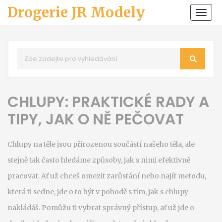
Drogerie JR Modely
Zobr
navi
CHLUPY: PRAKTICKÉ RADY A
TIPY, JAK O NĚ PEČOVAT
Chlupy na těle jsou přirozenou součástí našeho těla, ale
stejně tak často hledáme způsoby, jak s nimi efektivně
pracovat. Ať už chceš omezit zarůstání nebo najít metodu,
která ti sedne, jde o to být v pohodě s tím, jak s chlupy
nakládáš. Pomůžu ti vybrat správný přístup, ať už jde o