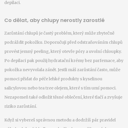
depilaci.
Co dělat, aby chlupy nerostly zarostlé
Zarůstání chlupů je častý problém, který může zbytečně
podráždit pokožku. Doporučuji před odstraňováním chlupů
provést jemný peeling, který otevře póry a uvolní chloupky.
Po depilaci pak použij hydratační krémy bez parfemace, aby
pokožka nevyvolala zánět. Jestli máš zarůstání často, může
pomoci přidat do péče lehké produkty s kyselinou
salicylovou nebo tea tree olejem, které s tím umí pomoci.
Nezapomeň také odložit těsné oblečení, které tlačí a zvyšuje
riziko zarůstání.
Když si vybereš správnou metodu a dodržíš pár pravidel