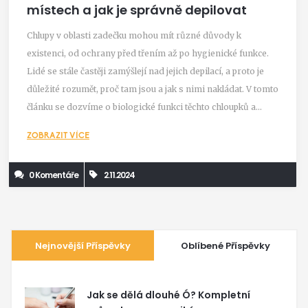
místech a jak je správně depilovat
Chlupy v oblasti zadečku mohou mít různé důvody k
existenci, od ochrany před třením až po hygienické funkce.
Lidé se stále častěji zamýšlejí nad jejich depilací, a proto je
důležité rozumět, proč tam jsou a jak s nimi nakládat. V tomto
článku se dozvíme o biologické funkci těchto chloupků a
poskytneme několik tipů pro bezpečnou a efektivní depilaci,
ZOBRAZIT VÍCE
aniž by to vedlo k podráždění pokožky.
0 Komentáře
2.11.2024
Nejnovější Příspěvky
Oblíbené Příspěvky
Jak se dělá dlouhé Ó? Kompletní