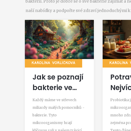
bakterií. Proto je dobré se o své bakterie zajímat a 
naší nabídky a podpořte své zdraví jednoduchými kr
KAROLÍNA VORLÍČKOVÁ
KAROLÍNA 
Jak se poznají
Potra
bakterie ve
Nejví
střevech?
Probi
Každý máme ve střevech
Probiotika 
Je Na
miliardy malých pomocníků -
mikroorgani
bakterie. Tyto
mnoho zdra
mikroorganismy hrají
zejména pro
klíčovou roli v našem trávicím
Tento člán