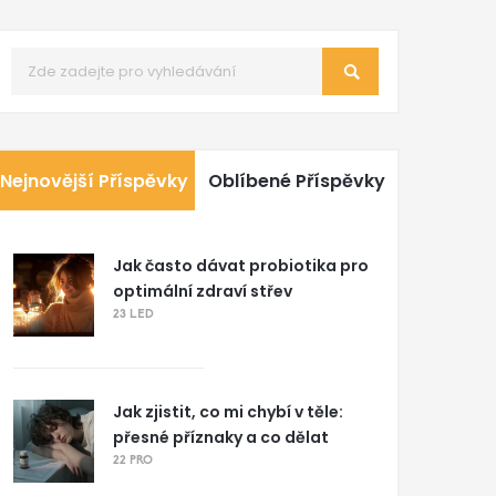
Nejnovější Příspěvky
Oblíbené Příspěvky
Jak často dávat probiotika pro
optimální zdraví střev
23 LED
Jak zjistit, co mi chybí v těle:
přesné příznaky a co dělat
22 PRO