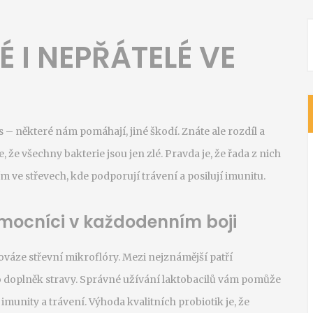
É I NEPŘÁTELÉ VE
 – některé nám pomáhají, jiné škodí. Znáte ale rozdíl a
, že všechny bakterie jsou jen zlé. Pravda je, že řada z nich
 ve střevech, kde podporují trávení a posilují imunitu.
omocníci v každodenním boji
nováze střevní mikroflóry. Mezi nejznámější patří
ko doplněk stravy. Správné užívání laktobacilů vám pomůže
 imunity a trávení. Výhoda kvalitních probiotik je, že