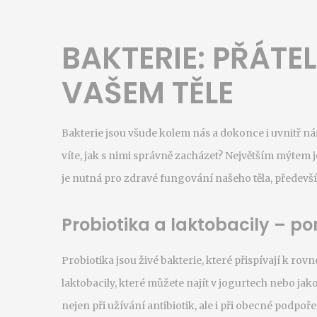
BAKTERIE: PŘÁTEL
VAŠEM TĚLE
Bakterie jsou všude kolem nás a dokonce i uvnitř nás
víte, jak s nimi správně zacházet? Největším mýtem je
je nutná pro zdravé fungování našeho těla, především
Probiotika a laktobacily – p
Probiotika jsou živé bakterie, které přispívají k rov
laktobacily, které můžete najít v jogurtech nebo ja
nejen při užívání antibiotik, ale i při obecné podpoře