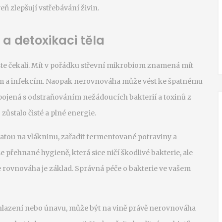
ň zlepšují vstřebávání živin.
 a detoxikaci těla
yste čekali. Mít v pořádku střevní mikrobiom znamená mít
virům a infekcím. Naopak nerovnováha může vést ke špatnému
spojená s odstraňováním nežádoucích bakterií a toxinů z
 zůstalo čisté a plné energie.
hatou na vlákninu, zařadit fermentované potraviny a
e přehnané hygieně, která sice ničí škodlivé bakterie, ale
e rovnováha je základ. Správná péče o bakterie ve vašem
hlazení nebo únavu, může být na vině právě nerovnováha