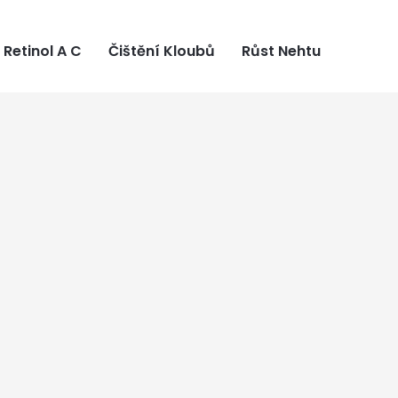
Retinol A C
Čištění Kloubů
Růst Nehtu