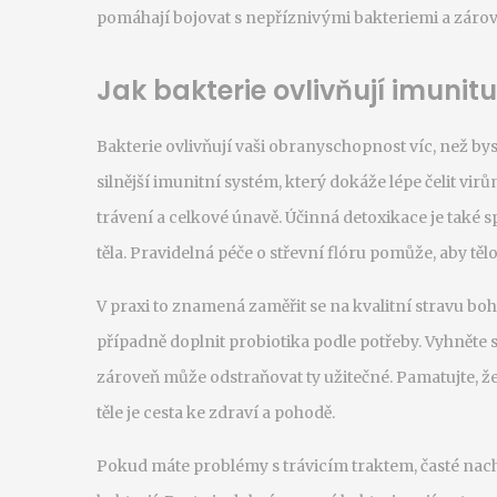
pomáhají bojovat s nepříznivými bakteriemi a zárove
Jak bakterie ovlivňují imunitu
Bakterie ovlivňují vaši obranyschopnost víc, než b
silnější imunitní systém, který dokáže lépe čelit 
trávení a celkové únavě. Účinná detoxikace je také 
těla. Pravidelná péče o střevní flóru pomůže, aby tělo
V praxi to znamená zaměřit se na kvalitní stravu bo
případně doplnit probiotika podle potřeby. Vyhněte s
zároveň může odstraňovat ty užitečné. Pamatujte, ž
těle je cesta ke zdraví a pohodě.
Pokud máte problémy s trávicím traktem, časté nac