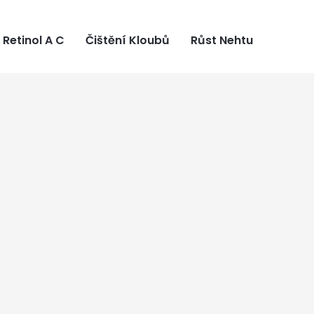
Retinol A C
Čištění Kloubů
Růst Nehtu