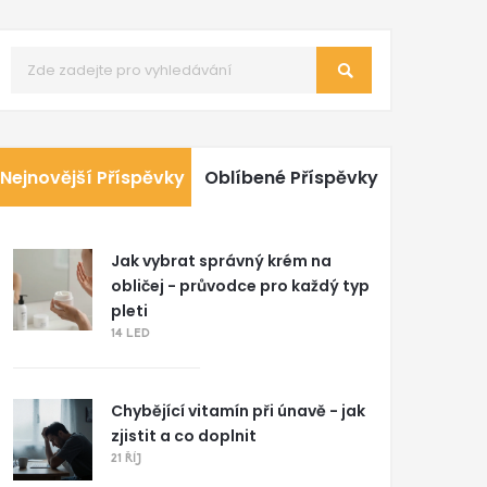
Nejnovější Příspěvky
Oblíbené Příspěvky
Jak vybrat správný krém na
obličej - průvodce pro každý typ
pleti
14 LED
Chybějící vitamín při únavě - jak
zjistit a co doplnit
21 ŘÍJ