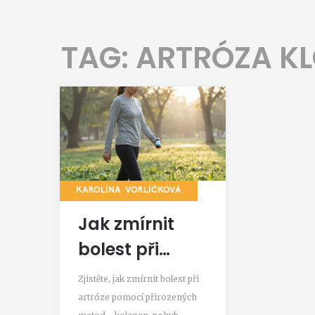
TAG: ARTRÓZA K
KAROLÍNA VORLÍČKOVÁ
Jak zmírnit
bolest při
artróze:
Zjistěte, jak zmírnit bolest při
přirozené
artróze pomocí přirozených