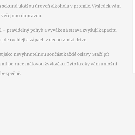
ika sekund ukážou úroveň alkoholu v promile. Výsledek vám
t veřejnou dopravou.
l – pravidelný pohyb a vyvážená strava zvyšují kapacitu
 jde rychleji a zápach v dechu zmizí dříve.
et jako nevyhnutelnou součást každé oslavy. Stačí pít
a mít po ruce mátovou žvýkačku. Tyto kroky vám umožní
 bezpečně.