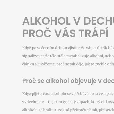
ALKOHOL V DECHU
PROČ VÁS TRÁPÍ
Když po večerním drinku zjistíte, že vám z úst šlehá
signalizovat, že tělo stále metabolizuje alkohol, ne
článku si ukážeme, proč se tak děje, jak to rychle od
Proč se alkohol objevuje v de
Když pijete, část alkoholu se vstřebává do krve a pak 
vydechujete – to je ten typický zápach, který cítí o
alkoholu za hodinu. Pokud překročíte limit, přebytek 