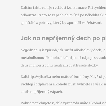
Dalším faktorem je rychlost konzumace. Při rychlém p
odbourat. Proto se zápach objeví už po několika skle
„polštář“ z potravy, který by zpomalil vstřebávání.
Jak na nepříjemný dech po pi
Nejjednodušší způsob, jak snížit alkoholový dech, j
metabolismus alkoholu. Ideální jsou i nápoje s vy
džus mohou trochu neutralizovat kyselé složky.
Další tip: žvýkačka nebo mátové bonbóny. Když si po 
rychlejší odplavení alkoholu z úst. Vyhněte se vša
zesílí nepříjemný zápach.
Pokud potřebujete rychle zjistit, zda máte alkohol v