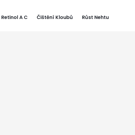
Retinol A C
Čištění Kloubů
Růst Nehtu