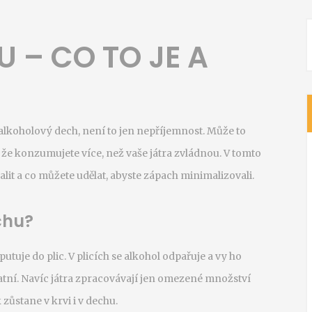
 – CO TO JE A
 alkoholový dech, není to jen nepříjemnost. Může to
bo že konzumujete více, než vaše játra zvládnou. V tomto
halit a co můžete udělat, abyste zápach minimalizovali.
chu?
putuje do plic. V plicích se alkohol odpařuje a vy ho
statní. Navíc játra zpracovávají jen omezené množství
zůstane v krvi i v dechu.