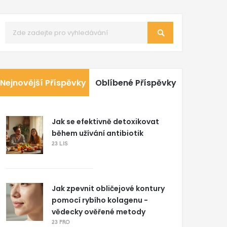
Nejnovější Příspěvky
Oblíbené Příspěvky
Jak se efektivně detoxikovat
během užívání antibiotik
23 LIS
Jak zpevnit obličejové kontury
pomocí rybího kolagenu -
vědecky ověřené metody
23 PRO