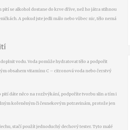
ití se alkohol dostane do krve dříve, než ho játra stihnou
ničkách. A pokud jste jedli málo nebo vůbec nic, tělo nemá
tí
e doplnit vodu. Voda pomůže hydratovat tělo a podpořit
sokým obsahem vitamínu C – citronová voda nebo čerstvý
pití dáte něco na rozžvýkání, podpoříte tvorbu slin a tím i
k silným kořeněným či česnekovým potravinám, protože jen
 dechu, stačí použít jednoduchý dechový tester. Tyto malé