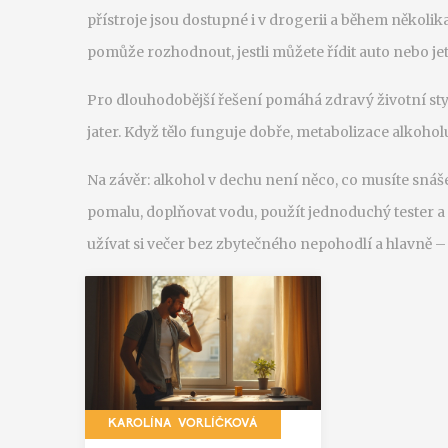
přístroje jsou dostupné i v drogerii a během někol
pomůže rozhodnout, jestli můžete řídit auto nebo je
Pro dlouhodobější řešení pomáhá zdravý životní sty
jater. Když tělo funguje dobře, metabolizace alkoholu
Na závěr: alkohol v dechu není něco, co musíte snáš
pomalu, doplňovat vodu, použít jednoduchý tester 
užívat si večer bez zbytečného nepohodlí a hlavně –
KAROLÍNA VORLÍČKOVÁ