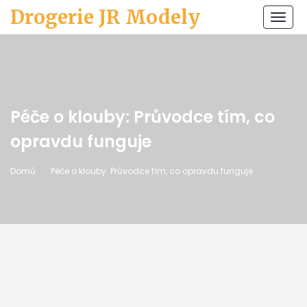
Drogerie JR Modely
Zobr
navi
Péče o klouby: Průvodce tím, co
opravdu funguje
Domů
Péče o klouby: Průvodce tím, co opravdu funguje