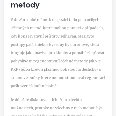
metody
V dnešní době máme k dispozici řadu pokročilých
léčebných metod, které mohou pomoci v případech,
kdy konzervativní přístupy selhávají. Mezi tyto
postupy patří injekce kyseliny hyaluronové, která
funguje jako mazivo pro klouby a pomáhá zlepšovat
pohyblivost, regenerativní léčebné metody, jako je
PRP (léčba krevní plazmou bohatou na destičky) a
kmenové buňky, které mohou stimulovat regeneraci
poškozené kloubní tkáně.
Je důležité diskutovat s lékařem o těchto
možnostech, protože ne všechny z nich mohou být