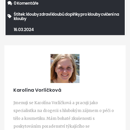
0 Komentáře
Štítek:
klouby
zdraví kloubů
doplňky pro klouby
cvičení na
klouby
16.03.2024
Karolína Vorlíčková
Jmenuji se Karolína Vorlíčková a pracuji jako
specialistka na drogerii s hlubokým zájmem o péči o
tělo a kosmetiku. Mám bohaté zkušenosti s
poskytováním poradenství týkajícího se