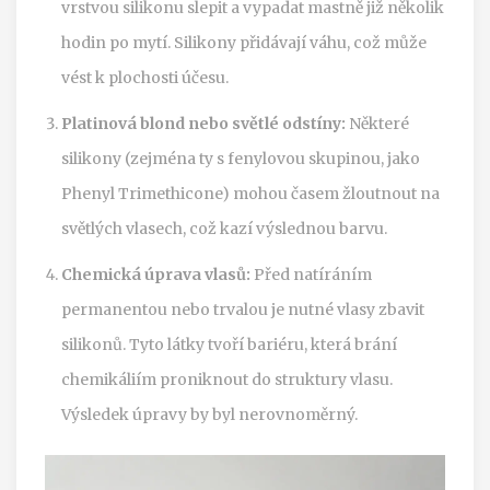
vrstvou silikonu slepit a vypadat mastně již několik
hodin po mytí. Silikony přidávají váhu, což může
vést k plochosti účesu.
Platinová blond nebo světlé odstíny:
Některé
silikony (zejména ty s fenylovou skupinou, jako
Phenyl Trimethicone) mohou časem žloutnout na
světlých vlasech, což kazí výslednou barvu.
Chemická úprava vlasů:
Před natíráním
permanentou nebo trvalou je nutné vlasy zbavit
silikonů. Tyto látky tvoří bariéru, která brání
chemikáliím proniknout do struktury vlasu.
Výsledek úpravy by byl nerovnoměrný.