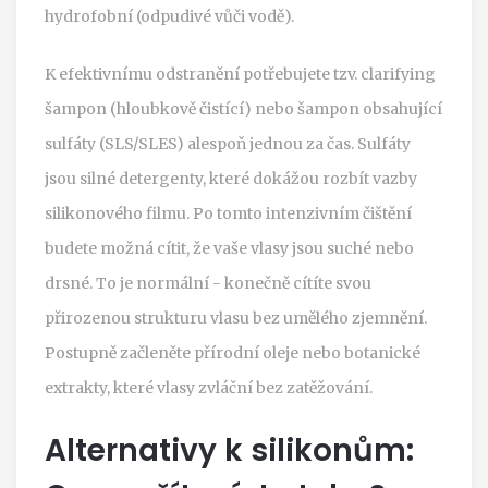
hydrofobní (odpudivé vůči vodě).
K efektivnímu odstranění potřebujete tzv. clarifying
šampon (hloubkově čistící) nebo šampon obsahující
sulfáty (SLS/SLES) alespoň jednou za čas. Sulfáty
jsou silné detergenty, které dokážou rozbít vazby
silikonového filmu. Po tomto intenzivním čištění
budete možná cítit, že vaše vlasy jsou suché nebo
drsné. To je normální - konečně cítíte svou
přirozenou strukturu vlasu bez umělého zjemnění.
Postupně začleněte přírodní oleje nebo botanické
extrakty, které vlasy zvláční bez zatěžování.
Alternativy k silikonům: