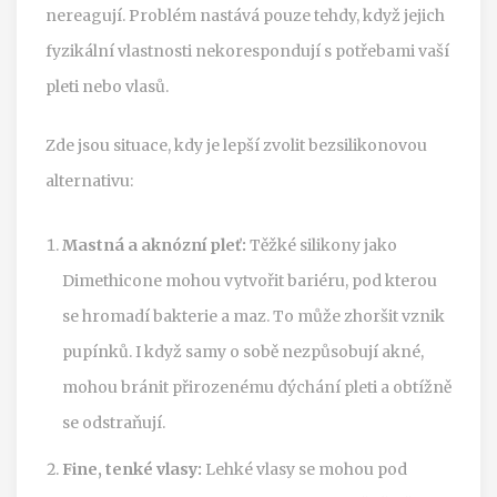
nereagují. Problém nastává pouze tehdy, když jejich
fyzikální vlastnosti nekorespondují s potřebami vaší
pleti nebo vlasů.
Zde jsou situace, kdy je lepší zvolit bezsilikonovou
alternativu:
Mastná a aknózní pleť:
Těžké silikony jako
Dimethicone mohou vytvořit bariéru, pod kterou
se hromadí bakterie a maz. To může zhoršit vznik
pupínků. I když samy o sobě nezpůsobují akné,
mohou bránit přirozenému dýchání pleti a obtížně
se odstraňují.
Fine, tenké vlasy:
Lehké vlasy se mohou pod