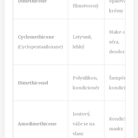
Dimethicone
opalovací
filmotvorný
krémy
Make-up,
Cyclomethicone
Letучий,
séra,
(Cyclopentasiloxane)
lehký
deodoranty
Polysilikon,
Šampóny,
Dimethiconol
kondicionér
kondicionér
Iontový,
Kondicionéry
Amodimethicone
váže se na
masky
vlasy