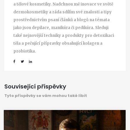
a tělové kosmetiky. Nadchnou mě inovace ve světě
dermokosmetiky a ráda sdílím své znalosti a tipy
prostřednictvím psaní článků a blogů na témata
jako jsou depilace, manikúra či pedikúra. Sleduji
také nejnovější techniky a produkty pro detoxikaci
těla a pečující přípravky obsahující kolagen a
probiotika.
Související příspěvky
Tyto příspěvky se vám mohou také líbit