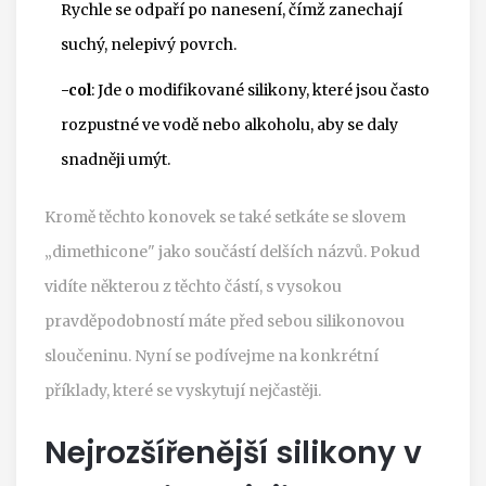
Rychle se odpaří po nanesení, čímž zanechají
suchý, nelepivý povrch.
-col
: Jde o modifikované silikony, které jsou často
rozpustné ve vodě nebo alkoholu, aby se daly
snadněji umýt.
Kromě těchto konovek se také setkáte se slovem
„dimethicone" jako součástí delších názvů. Pokud
vidíte některou z těchto částí, s vysokou
pravděpodobností máte před sebou silikonovou
sloučeninu. Nyní se podívejme na konkrétní
příklady, které se vyskytují nejčastěji.
Nejrozšířenější silikony v