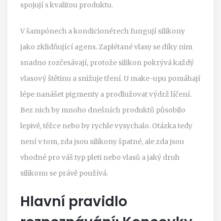
spojují s kvalitou produktu.
V šampónech a kondicionérech fungují silikony
jako zklidňující agens. Zaplétané vlasy se díky nim
snadno rozčesávají, protože silikon pokrývá každý
vlasový štětinu a snižuje tření. U make-upu pomáhají
lépe nanášet pigmenty a prodlužovat výdrž líčení.
Bez nich by mnoho dnešních produktů působilo
lepivě, těžce nebo by rychle vysychalo. Otázka tedy
není v tom, zda jsou silikony špatné, ale zda jsou
vhodné pro váš typ pleti nebo vlasů a jaký druh
silikonu se právě používá.
Hlavní pravidlo