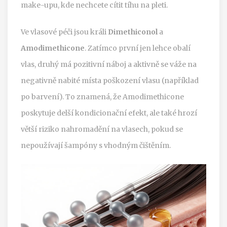
make-upu, kde nechcete cítit tíhu na pleti.
Ve vlasové péči jsou králi
Dimethiconol
a
Amodimethicone
. Zatímco první jen lehce obalí
vlas, druhý má pozitivní náboj a aktivně se váže na
negativně nabité místa poškození vlasu (například
po barvení). To znamená, že Amodimethicone
poskytuje delší kondicionační efekt, ale také hrozí
větší riziko nahromadění na vlasech, pokud se
nepoužívají šampóny s vhodným čištěním.