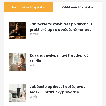
Nejnovější Příspěvky
Oblíbené Příspěvky
Jak rychle zastavit třes po alkoholu -
praktické tipy a osvědčené metody
27 ZÁŘ
Kdy a jak nejlépe navštívit depilační
studio
12 ŘÍJ
Jak často aplikovat obličejovou
masku - praktický průvodce
23 ŘÍJ