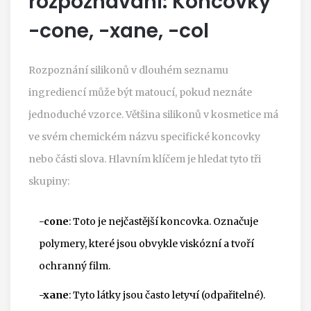
rozpoznávání: Koncovky
-cone, -xane, -col
Rozpoznání silikonů v dlouhém seznamu
ingrediencí může být matoucí, pokud neznáte
jednoduché vzorce. Většina silikonů v kosmetice má
ve svém chemickém názvu specifické koncovky
nebo části slova. Hlavním klíčem je hledat tyto tři
skupiny:
-cone
: Toto je nejčastější koncovka. Označuje
polymery, které jsou obvykle viskózní a tvoří
ochranný film.
-xane
: Tyto látky jsou často letучí (odpařitelné).