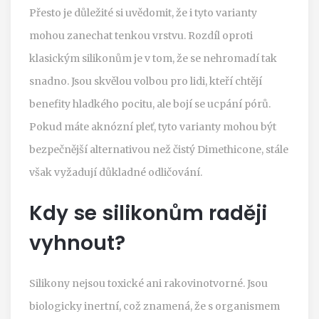
Přesto je důležité si uvědomit, že i tyto varianty
mohou zanechat tenkou vrstvu. Rozdíl oproti
klasickým silikonům je v tom, že se nehromadí tak
snadno. Jsou skvělou volbou pro lidi, kteří chtějí
benefity hladkého pocitu, ale bojí se ucpání pórů.
Pokud máte aknózní pleť, tyto varianty mohou být
bezpečnější alternativou než čistý Dimethicone, stále
však vyžadují důkladné odličování.
Kdy se silikonům raději
vyhnout?
Silikony nejsou toxické ani rakovinotvorné. Jsou
biologicky inertní, což znamená, že s organismem