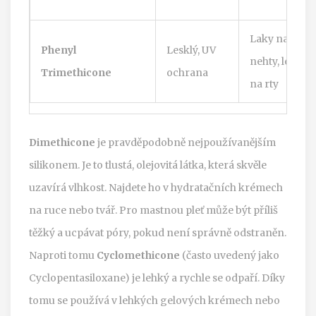
Laky na
Phenyl
Lesklý, UV
nehty, lesky
Trimethicone
ochrana
na rty
Dimethicone
je pravděpodobně nejpoužívanějším
silikonem. Je to tlustá, olejovitá látka, která skvěle
uzavírá vlhkost. Najdete ho v hydratačních krémech
na ruce nebo tvář. Pro mastnou pleť může být příliš
těžký a ucpávat póry, pokud není správně odstraněn.
Naproti tomu
Cyclomethicone
(často uvedený jako
Cyclopentasiloxane) je lehký a rychle se odpaří. Díky
tomu se používá v lehkých gelových krémech nebo