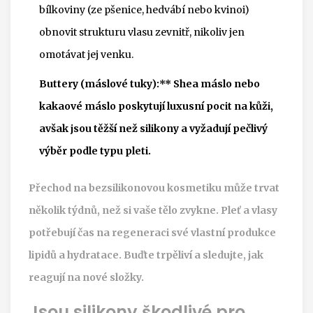
bílkoviny (ze pšenice, hedvábí nebo kvinoi)
obnovit strukturu vlasu zevnitř, nikoliv jen
omotávat jej venku.
Buttery (máslové tuky):** Shea máslo nebo
kakaové máslo poskytují luxusní pocit na kůži,
avšak jsou těžší než silikony a vyžadují pečlivý
výběr podle typu pleti.
Přechod na bezsilikonovou kosmetiku může trvat
několik týdnů, než si vaše tělo zvykne. Pleť a vlasy
potřebují čas na regeneraci své vlastní produkce
lipidů a hydratace. Buďte trpěliví a sledujte, jak
reagují na nové složky.
Jsou silikony škodlivé pro