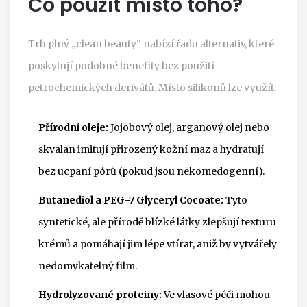
Co použít místo toho?
Trh plný „clean beauty" nabízí řadu alternativ, které
poskytují podobné benefity bez použití
petrochemických derivátů. Místo silikonů lze využít:
Přírodní oleje:
Jojobový olej, arganový olej nebo
skvalan imitují přirozený kožní maz a hydratují
bez ucpaní pórů (pokud jsou nekomedogenní).
Butanediol a PEG-7 Glyceryl Cocoate:
Tyto
syntetické, ale přírodě blízké látky zlepšují texturu
krémů a pomáhají jim lépe vtírat, aniž by vytvářely
nedomykatelný film.
Hydrolyzované proteiny:
Ve vlasové péči mohou