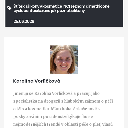
Štítek:
silikony v kosmetice
INCI seznam
dimethicone
cyclopentasiloxane
jak poznat silikony
25.06.2026
Karolína Vorlíčková
Jmenuji se Karolína Vorlíčková a pracuji jako
specialistka na drogerii s hlubokým zájmem o péči
o tělo a kosmetiku. Mám bohaté zkušenosti s
poskytováním poradenství týkajícího se
nejmodernějších trendů v oblasti péče o pleť, vlasů