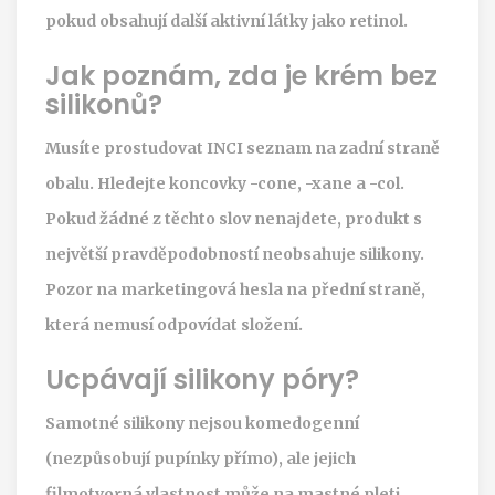
pokud obsahují další aktivní látky jako retinol.
Jak poznám, zda je krém bez
silikonů?
Musíte prostudovat INCI seznam na zadní straně
obalu. Hledejte koncovky -cone, -xane a -col.
Pokud žádné z těchto slov nenajdete, produkt s
největší pravděpodobností neobsahuje silikony.
Pozor na marketingová hesla na přední straně,
která nemusí odpovídat složení.
Ucpávají silikony póry?
Samotné silikony nejsou komedogenní
(nezpůsobují pupínky přímo), ale jejich
filmotvorná vlastnost může na mastné pleti