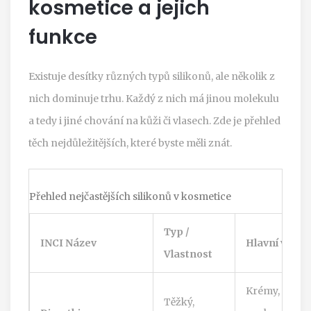
kosmetice a jejich
funkce
Existuje desítky různých typů silikonů, ale několik z
nich dominuje trhu. Každý z nich má jinou molekulu
a tedy i jiné chování na kůži či vlasech. Zde je přehled
těch nejdůležitějších, které byste měli znát.
Přehled nejčastějších silikonů v kosmetice
Typ /
INCI Název
Hlavní využit
Vlastnost
Krémy, oleje,
Těžký,