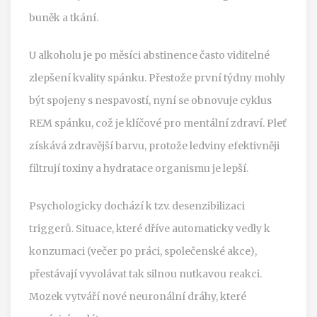
buněk a tkání.
U alkoholu je po měsíci abstinence často viditelné
zlepšení kvality spánku. Přestože první týdny mohly
být spojeny s nespavostí, nyní se obnovuje cyklus
REM spánku, což je klíčové pro mentální zdraví. Pleť
získává zdravější barvu, protože ledviny efektivněji
filtrují toxiny a hydratace organismu je lepší.
Psychologicky dochází k tzv. desenzibilizaci
triggerů. Situace, které dříve automaticky vedly k
konzumaci (večer po práci, společenské akce),
přestávají vyvolávat tak silnou nutkavou reakci.
Mozek vytváří nové neuronální dráhy, které