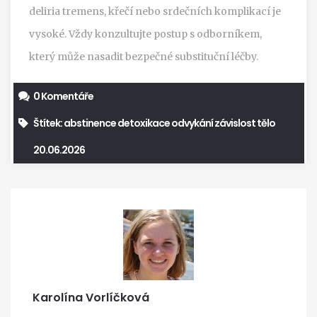
deliria tremens, křečí nebo srdečních komplikací je
vysoké. Vždy konzultujte postup s odborníkem,
který může nasadit bezpečné substituční léčby.
0 Komentáře
Štítek:
abstinence
detoxikace
odvykání
závislost
tělo
20.06.2026
Karolína Vorlíčková