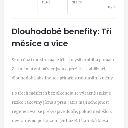
nud
stres
mysl
Dlouhodobé benefity: Tři
měsíce a více
Skutečná transformace těla a mysli probíhá pomalu.
Zatímco první měsíce jsou o přežití a stabilizaci,
dlouhodobá abstinence přináší strukturální změny.
Po třech měsících bez alkoholu se výrazně snižuje
riziko rakoviny jícna a prsu. Játra mají schopnost
regenerovat se překvapivě dobře, pokud nedošlo k
nevratnému poškození (cirhóze). U kuřáků klesá