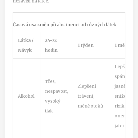
nezávisí na látce.
Časová osa změn při abstinenci od různých látek
Látka /
24-72
1 týden
1 měsíc
Návyk
hodin
Lepší
spánek,
Třes,
Zlepšení
jasnější ple
nespavost,
Alkohol
trávení,
snížené
vysoký
méně otoků
riziko
tlak
onemocně
jater