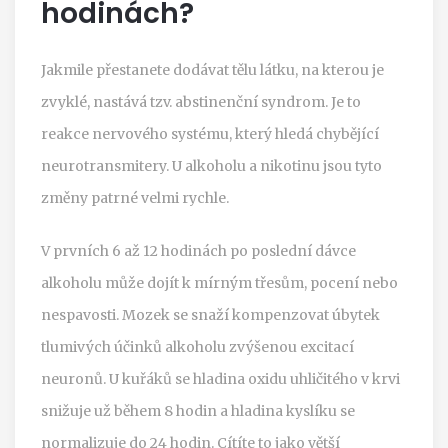
hodinách?
Jakmile přestanete dodávat tělu látku, na kterou je
zvyklé, nastává tzv. abstinenční syndrom. Je to
reakce nervového systému, který hledá chybějící
neurotransmitery. U alkoholu a nikotinu jsou tyto
změny patrné velmi rychle.
V prvních 6 až 12 hodinách po poslední dávce
alkoholu může dojít k mírným třesům, pocení nebo
nespavosti. Mozek se snaží kompenzovat úbytek
tlumivých účinků alkoholu zvýšenou excitací
neuronů. U kuřáků se hladina oxidu uhličitého v krvi
snižuje už během 8 hodin a hladina kyslíku se
normalizuje do 24 hodin. Cítíte to jako větší