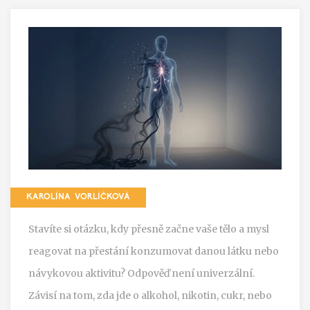
KAROLÍNA VORLÍČKOVÁ
Stavíte si otázku, kdy přesně začne vaše tělo a mysl
reagovat na přestání konzumovat danou látku nebo
návykovou aktivitu? Odpověď není univerzální.
Závisí na tom, zda jde o alkohol, nikotin, cukr, nebo