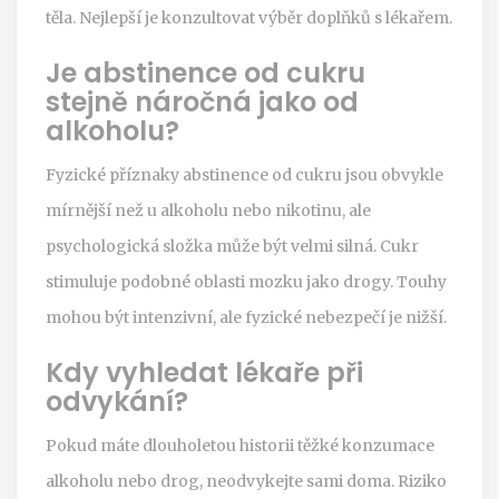
těla. Nejlepší je konzultovat výběr doplňků s lékařem.
Je abstinence od cukru
stejně náročná jako od
alkoholu?
Fyzické příznaky abstinence od cukru jsou obvykle
mírnější než u alkoholu nebo nikotinu, ale
psychologická složka může být velmi silná. Cukr
stimuluje podobné oblasti mozku jako drogy. Touhy
mohou být intenzivní, ale fyzické nebezpečí je nižší.
Kdy vyhledat lékaře při
odvykání?
Pokud máte dlouholetou historii těžké konzumace
alkoholu nebo drog, neodvykejte sami doma. Riziko