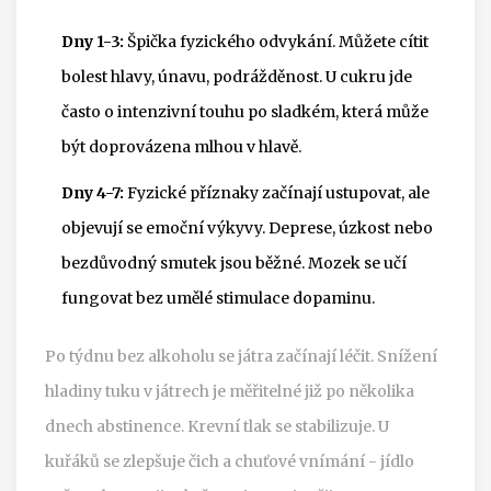
Dny 1-3:
Špička fyzického odvykání. Můžete cítit
bolest hlavy, únavu, podrážděnost. U cukru jde
často o intenzivní touhu po sladkém, která může
být doprovázena mlhou v hlavě.
Dny 4-7:
Fyzické příznaky začínají ustupovat, ale
objevují se emoční výkyvy. Deprese, úzkost nebo
bezdůvodný smutek jsou běžné. Mozek se učí
fungovat bez umělé stimulace dopaminu.
Po týdnu bez alkoholu se játra začínají léčit. Snížení
hladiny tuku v játrech je měřitelné již po několika
dnech abstinence. Krevní tlak se stabilizuje. U
kuřáků se zlepšuje čich a chuťové vnímání - jídlo