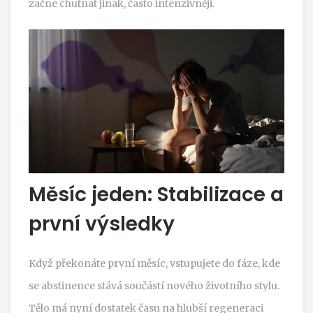
začne chutnat jinak, často intenzivněji.
Měsíc jeden: Stabilizace a
první výsledky
Když překonáte první měsíc, vstupujete do fáze, kde
se abstinence stává součástí nového životního stylu.
Tělo má nyní dostatek času na hlubší regeneraci