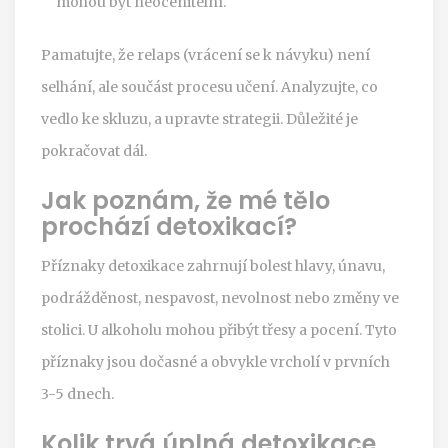
mohou být neocenitelní.
Pamatujte, že relaps (vrácení se k návyku) není
selhání, ale součást procesu učení. Analyzujte, co
vedlo ke skluzu, a upravte strategii. Důležité je
pokračovat dál.
Jak poznám, že mé tělo
prochází detoxikací?
Příznaky detoxikace zahrnují bolest hlavy, únavu,
podrážděnost, nespavost, nevolnost nebo změny ve
stolici. U alkoholu mohou přibýt třesy a pocení. Tyto
příznaky jsou dočasné a obvykle vrcholí v prvních
3-5 dnech.
Kolik trvá úplná detoxikace