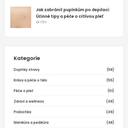
Jak zabránit pupínkům po depilaci:
Účinné tipy a péče o citlivou pleť
28 ČEC
Kategorie
Doplňky stravy
(58)
Krása a péče o tělo
(55)
Péče o pleť
(51)
Zdraví a wellness
(49)
Probiotika
(49)
Manikúra a pedikúra
(48)