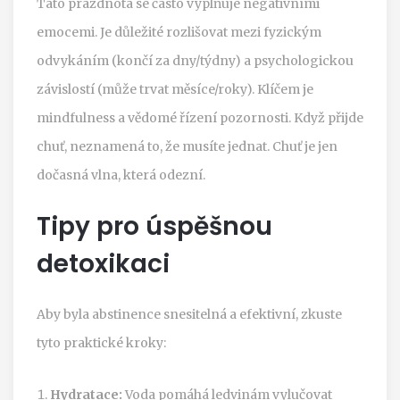
Tato prázdnota se často vyplňuje negativními
emocemi. Je důležité rozlišovat mezi fyzickým
odvykáním (končí za dny/týdny) a psychologickou
závislostí (může trvat měsíce/roky). Klíčem je
mindfulness a vědomé řízení pozornosti. Když přijde
chuť, neznamená to, že musíte jednat. Chuť je jen
dočasná vlna, která odezní.
Tipy pro úspěšnou
detoxikaci
Aby byla abstinence snesitelná a efektivní, zkuste
tyto praktické kroky:
Hydratace:
Voda pomáhá ledvinám vylučovat