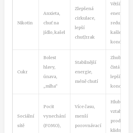
Větší
Zlepšená
Anxieta,
energie,
cirkulace,
Nikotin
chuť na
redukce
lepší
jídlo, kašel
kašle, lepší
chuť/zrak
kondice
Bolest
Zhubnutí,
Stabilnější
hlavy,
čistá pleť,
Cukr
energie,
únava,
lepší
méně chutí
„mlha“
koncentra
Hlubší
Pocit
Více času,
vztahy, lep
Sociální
vynechání
menší
produktivit
sítě
(FOMO),
porovnávací
klidnější