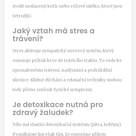
zvolit neslazený kefír nebo rýžové mléko, které jsou
šetrnější.
Jaký vztah má stres a
trávení?
Stres aktivuje sympatický nervový systém, který
omezuje průtok krve do trávicího traktu. To vede ke
zpomalenému trávení, nadýmání a podráždění
sliznice. Klidné dýchání a relaxační techniky mohou
tedy přímo zmírnit fyzické symptomy.
Je detoxikace nutná pro
zdravý žaludek?
Tělo má vlastní detoxykační systémy (játra, ledviny).
Pomáháme jim však tím, že omezíme příjem