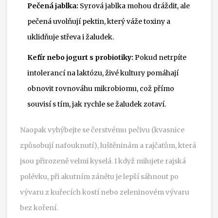
Pečená jablka:
Syrová jablka mohou dráždit, ale
pečená uvolňují pektin, který váže toxiny a
uklidňuje střeva i žaludek.
Kefír nebo jogurt s probiotiky:
Pokud netrpíte
intolerancí na laktózu, živé kultury pomáhají
obnovit rovnováhu mikrobiomu, což přímo
souvisí s tím, jak rychle se žaludek zotaví.
Naopak vyhýbejte se čerstvému pečivu (kvasnice
způsobují nafouknutí), luštěninám a rajčatům, která
jsou přirozeně velmi kyselá. I když milujete rajská
polévku, při akutním zánětu je lepší sáhnout po
vývaru z kuřecích kostí nebo zeleninovém vývaru
bez koření.