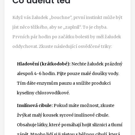
Co udělat teď
Když vás žaludek „bouchne“, první instinkt může být
jíst něco těžkého, aby se „zaplnil“. To je chyba.
Prvních pár hodin po začátku bolesti by měl žaludek
oddychovat. Zkuste následující osvědčené triky:
Hladovění (krátkodobé):
Nechte žaludek prázdný
alespoň 4-6 hodin. Pijte pouze malé doušky vody.
Tím dáte enzymům pauzu a snížíte produkci
kyseliny chlorovodíkové.
Inulínová cibule:
Pokud máte možnost, zkuste
žvýkat malý kousek syrové inulínové cibule.
Obsahuje látky, které pomáhají hojit sliznici a tlumí
zánět. Mnoho lidí si ji pletou s běžnou cibulí, která