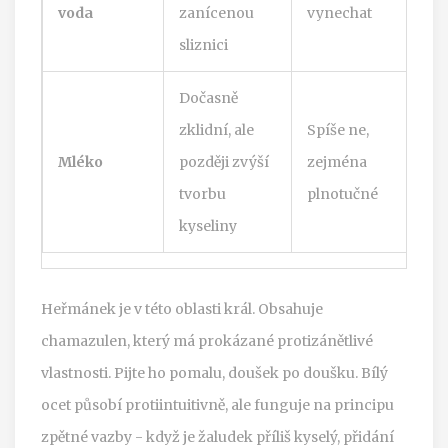
voda
zanícenou
vynechat
sliznici
Dočasně
zklidní, ale
Spíše ne,
Mléko
později zvýší
zejména
tvorbu
plnotučné
kyseliny
Heřmánek je v této oblasti král. Obsahuje
chamazulen, který má prokázané protizánětlivé
vlastnosti. Pijte ho pomalu, doušek po doušku. Bílý
ocet působí protiintuitivně, ale funguje na principu
zpětné vazby - když je žaludek příliš kyselý, přidání