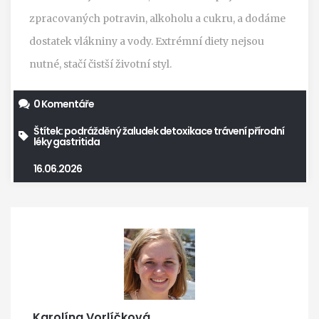
zpracovaných potravin, alkoholu a cukru, a dodáme
dostatek vlákniny a vody. Extrémní diety nejsou
nutné, stačí čistší životní styl.
0 Komentáře
Štítek:
podrážděný žaludek
detoxikace
trávení
přírodní
léky
gastritida
16.06.2026
Karolína Vorlíčková