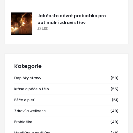
Jak často dávat probiotika pro
optimální zdraví střev
23 LED
Kategorie
Doplňky stravy
(59)
Krása a péče o tělo
(55)
Péče o pleť
(51)
Zdraví a wellness
(49)
Probiotika
(49)
Manikúra a pedikúra
(48)