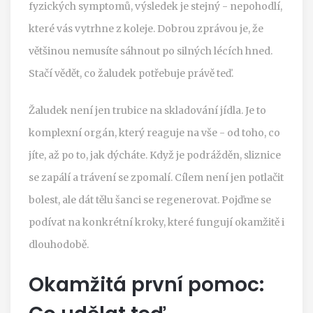
fyzických symptomů, výsledek je stejný - nepohodlí,
které vás vytrhne z koleje. Dobrou zprávou je, že
většinou nemusíte sáhnout po silných lécích hned.
Stačí vědět, co žaludek potřebuje právě teď.
Žaludek není jen trubice na skladování jídla. Je to
komplexní orgán, který reaguje na vše - od toho, co
jíte, až po to, jak dýcháte. Když je podrážděn, sliznice
se zapálí a trávení se zpomalí. Cílem není jen potlačit
bolest, ale dát tělu šanci se regenerovat. Pojďme se
podívat na konkrétní kroky, které fungují okamžitě i
dlouhodobě.
Okamžitá první pomoc: