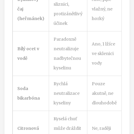
sliznici,
čaj
vlažný, ne
protizánětlivý
(heřmánek)
horký
účinek
Paradoxně
Ano, 1 lžíce
Bílý ocet v
neutralizuje
ve sklenici
vodě
nadbytečnou
vody
kyselinu
Rychlá
Pouze
Soda
neutralizace
akutně, ne
bikarbóna
kyseliny
dlouhodobě
Kyselá chuť
Citronová
může dráždit
Ne, raději