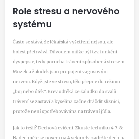
Role stresu a nervového
systému
Často se stává, že lékařská vyšetření nejsou, ale
bolest přetrvává. Důvodem může být tzv. funkční
dyspepsie, tedy porucha trávení způsobená stresem.
Mozek a žaludek jsou propojeni vagusovým
nervem. Když jste ve stresu, tělo přepne do režimu
„boj nebo útěk". Krev odtéká ze žaludku do svalů,
trávení se zastaví a kyselina začne dráždit sliznici,
protože není spotřebovávána na trávení jídla.
Jak to řešit? Dechová cvičení. Zkuste techniku 4-7-8:
Nadechněte se nosem na 4 sekundy, zadržte dech na