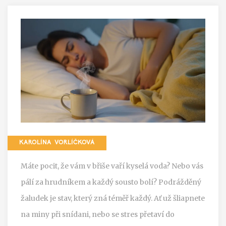
KAROLÍNA VORLÍČKOVÁ
Máte pocit, že vám v břiše vaří kyselá voda? Nebo vás
pálí za hrudníkem a každý sousto bolí? Podrážděný
žaludek je stav, který zná téměř každý. Ať už šliapnete
na miny při snídani, nebo se stres přetaví do