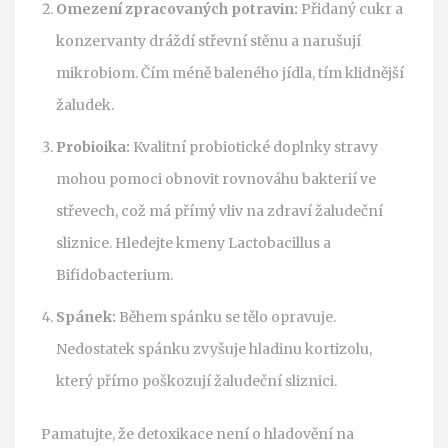
Omezení zpracovaných potravin:
Přidaný cukr a
konzervanty dráždí střevní stěnu a narušují
mikrobiom. Čím méně baleného jídla, tím klidnější
žaludek.
Probioika:
Kvalitní probiotické doplnky stravy
mohou pomoci obnovit rovnováhu bakterií ve
střevech, což má přímý vliv na zdraví žaludeční
sliznice. Hledejte kmeny Lactobacillus a
Bifidobacterium.
Spánek:
Během spánku se tělo opravuje.
Nedostatek spánku zvyšuje hladinu kortizolu,
který přímo poškozují žaludeční sliznici.
Pamatujte, že detoxikace není o hladovění na