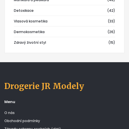
Detoxikace
(42)
Vlasová kosmetika
(33)
Dermokosmetika
(26)
Zdravý životní styl
(15)
Drogerie JR Modely
Menu
O nás
Obchodní podmínky
Zásady ochrany osobních údajů