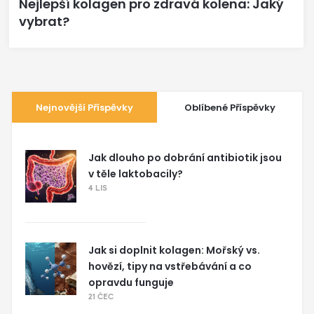
Nejlepší kolagen pro zdravá kolena: Jaký
vybrat?
Nejnovější Příspěvky
Oblíbené Příspěvky
Jak dlouho po dobrání antibiotik jsou
v těle laktobacily?
4 LIS
Jak si doplnit kolagen: Mořský vs.
hovězí, tipy na vstřebávání a co
opravdu funguje
21 ČEC