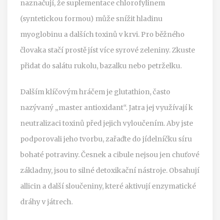
naznačují, že suplementace chlorofylinem
(syntetickou formou) může snížit hladinu
myoglobinu a dalších toxinů v krvi. Pro běžného
človaka stačí prostě jíst více syrové zeleniny. Zkuste
přidat do salátu rukolu, bazalku nebo petrželku.
Dalším klíčovým hráčem je glutathion, často
nazývaný „master antioxidant“. Jatra jej využívají k
neutralizaci toxinů před jejich vyloučením. Aby jste
podporovali jeho tvorbu, zařaďte do jídelníčku síru
bohaté potraviny. Česnek a cibule nejsou jen chuťové
základny, jsou to silné detoxikační nástroje. Obsahují
allicin a další sloučeniny, které aktivují enzymatické
dráhy v játrech.