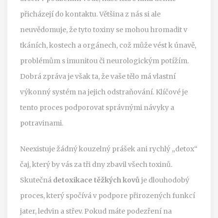
přicházejí do kontaktu. Většina z nás si ale
neuvědomuje, že tyto toxiny se mohou hromadit v
tkáních, kostech a orgánech, což může vést k únavě,
problémům s imunitou či neurologickým potížím.
Dobrá zpráva je však ta, že vaše tělo má vlastní
výkonný systém na jejich odstraňování. Klíčové je
tento proces podporovat správnými návyky a
potravinami.
Neexistuje žádný kouzelný prášek ani rychlý „detox“
čaj, který by vás za tři dny zbavil všech toxinů.
Skutečná
detoxikace těžkých kovů
je dlouhodobý
proces, který spočívá v podpore přirozených funkcí
jater, ledvin a střev. Pokud máte podezření na