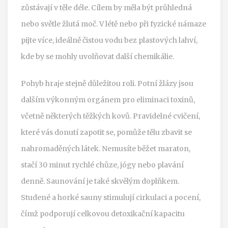
zůstávají v těle déle. Cílem by měla být průhledná
nebo světle žlutá moč. V létě nebo při fyzické námaze
pijte více, ideálně čistou vodu bez plastových lahví,
kde by se mohly uvolňovat další chemikálie.
Pohyb hraje stejně důležitou roli. Potní žlázy jsou
dalším výkonným orgánem pro eliminaci toxinů,
včetně některých těžkých kovů. Pravidelné cvičení,
které vás donutí zapotit se, pomůže tělu zbavit se
nahromaděných látek. Nemusíte běžet maraton,
stačí 30 minut rychlé chůze, jógy nebo plavání
denně. Saunování je také skvělým doplňkem.
Studené a horké sauny stimulují cirkulaci a pocení,
čímž podporují celkovou detoxikační kapacitu