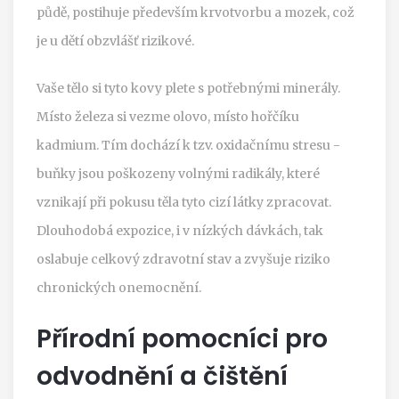
půdě, postihuje především krvotvorbu a mozek, což
je u dětí obzvlášť rizikové.
Vaše tělo si tyto kovy plete s potřebnými minerály.
Místo železa si vezme olovo, místo hořčíku
kadmium. Tím dochází k tzv. oxidačnímu stresu -
buňky jsou poškozeny volnými radikály, které
vznikají při pokusu těla tyto cizí látky zpracovat.
Dlouhodobá expozice, i v nízkých dávkách, tak
oslabuje celkový zdravotní stav a zvyšuje riziko
chronických onemocnění.
Přírodní pomocníci pro
odvodnění a čištění