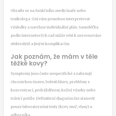
Obraťte se na funkčního medicínaře nebo
toxikologa. Oni vám pomohou interpretovat
výsledky a navrhne individuální plán. Samoléčba
podle internetových rad může vést k nerovnováze
elektrolytů a jiným komplikacím.
Jak poznám, že mám v těle
těžké kovy?
Symptomy jsou často nespecifické a zahrnují
chronickou únavu, bolesti hlavy, problémy s
koncentrací, podrážděnost, kožní výseky nebo
trávicí potíže. Definitivní diagnózu lze stanovit
pouze laboratorními testy (krev, moč, vlasy) u
odborníka.