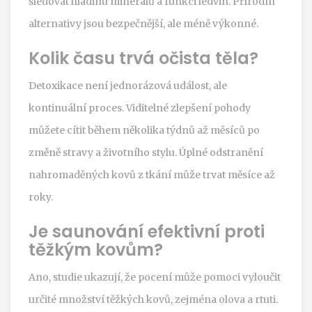
sledovat hladinu minerálů a funkci ledvin. Přírodní
alternativy jsou bezpečnější, ale méně výkonné.
Kolik času trvá očista těla?
Detoxikace není jednorázová událost, ale
kontinuální proces. Viditelné zlepšení pohody
můžete cítit během několika týdnů až měsíců po
změně stravy a životního stylu. Úplné odstranění
nahromaděných kovů z tkání může trvat měsíce až
roky.
Je saunování efektivní proti
těžkým kovům?
Ano, studie ukazují, že pocení může pomoci vyloučit
určité množství těžkých kovů, zejména olova a rtuti.