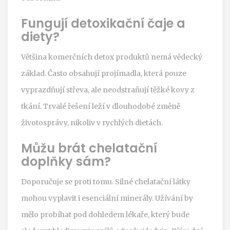
Fungují detoxikační čaje a
diety?
Většina komerčních detox produktů nemá vědecký
základ. Často obsahují projímadla, která pouze
vyprazdňují střeva, ale neodstraňují těžké kovy z
tkání. Trvalé řešení leží v dlouhodobé změně
životosprávy, nikoliv v rychlých dietách.
Můžu brát chelatační
doplňky sám?
Doporučuje se proti tomu. Silné chelatační látky
mohou vyplavit i esenciální minerály. Užívání by
mělo probíhat pod dohledem lékaře, který bude