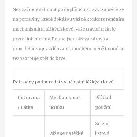
Než začnete sáhnout po doplňcích stravy, zaměřte se
na potraviny, které dokážou vážně konkurorenčním
mechanismům těžkých kovů. Vaše trávicí trakt je
první linií obrany. Pokud jsou střeva zdravá a
pravidelně vyprazdňovaná, mnohem méně toxinů se
reabsorbuje zpět do krve.
Potraviny podporující vylučování těžkých kovů
Potravina
Mechanismus
Příklad
/ Látka
účinku
použití
Zelené
Váže se na těžké
listové