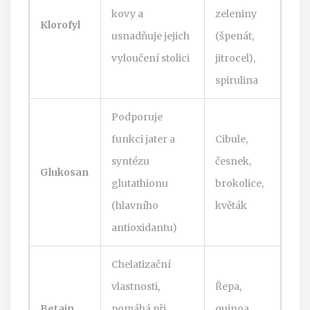
kovy a
zeleniny
Klorofyl
usnadňuje jejich
(špenát,
vyloučení stolici
jitrocel),
spirulina
Podporuje
funkci jater a
Cibule,
syntézu
česnek,
Glukosan
glutathionu
brokolice,
(hlavního
květák
antioxidantu)
Chelatizační
vlastnosti,
Řepa,
Betain
pomáhá při
quinoa,