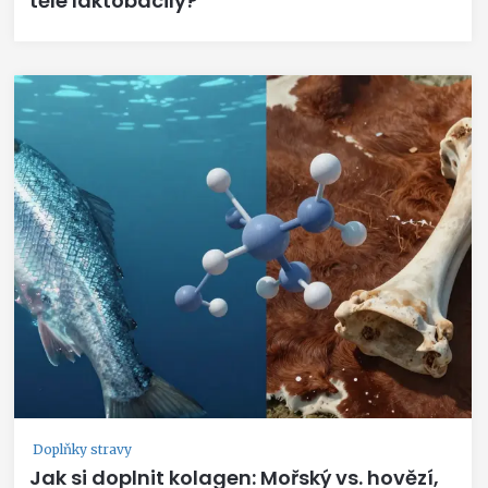
těle laktobacily?
Doplňky stravy
Jak si doplnit kolagen: Mořský vs. hovězí,