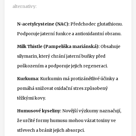
alternativy:
N-acetylcysteine (NAC):
Předchodec glutathionu.
Podporuje jaterní funkce a antioxidantní obranu.
Milk Thistle (Pampeliška mariánská):
Obsahuje
silymarin, který chrání jaterní buňky před
poškozením a podporuje jejich regeneraci.
Kurkuma:
Kurkumin má protizánětlivé účinky a
pomáhá snižovat oxidační stres způsobený
těžkými kovy.
Humusové kyseliny:
Novější výzkumy naznačují,
že určité formy humusu mohou vázat toxiny ve
střevech a bránit jejich absorpci.