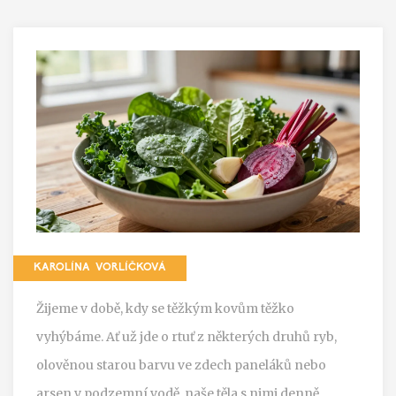
KAROLÍNA VORLÍČKOVÁ
Žijeme v době, kdy se těžkým kovům těžko
vyhýbáme. Ať už jde o rtuť z některých druhů ryb,
olověnou starou barvu ve zdech paneláků nebo
arsen v podzemní vodě, naše těla s nimi denně