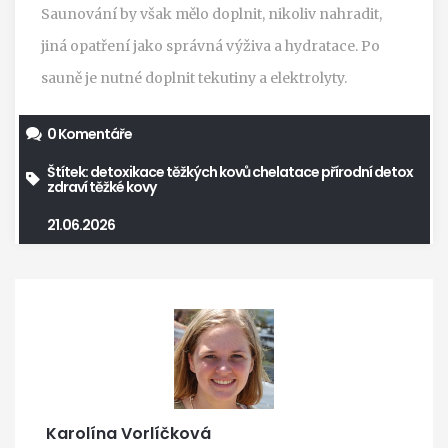
Saunování by však mělo doplnit, nikoliv nahradit,
jiná opatření jako správná výživa a hydratace. Po
sauně je nutné doplnit tekutiny a elektrolyty.
0 Komentáře
Štítek:
detoxikace těžkých kovů
chelatace
přírodní detox
zdraví
těžké kovy
21.06.2026
Karolína Vorlíčková