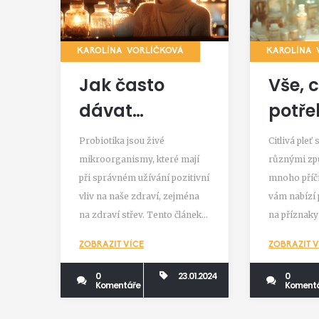
KAROLÍNA VORLÍČKOVÁ
KAROLÍNA 
Jak často
Vše, 
dávat
potře
probiotika pro
vědět 
Probiotika jsou živé
Citlivá pleť
optimální
pleti:
mikroorganismy, které mají
různými zp
při správném užívání pozitivní
mnoho příči
zdraví střev
příči
vliv na naše zdraví, zejména
vám nabízí
řešen
na zdraví střev. Tento článek
na příznaky 
se zaměřuje na frekvenci
příčiny a ti
ZOBRAZIT VÍCE
ZOBRAZIT V
užívání probiotik a jak je
pleť správně 
můžeme začlenit do našeho
jakým způs
0
23.01.2024
0
Komentáře
Koment
životního stylu pro optimální
citlivost pl
zdravotní přínosy. Zabýváme
vnějšími fa