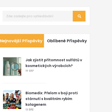
Nejnovější Příspěvky
Oblíbené Příspěvky
Jak zjistit přítomnost sulfátů v
kosmetických výrobcích?
19 SRP
Biomedix: Přelom v boji proti
stárnutí s kvalitním rybím
kolagenem
13 BŘE