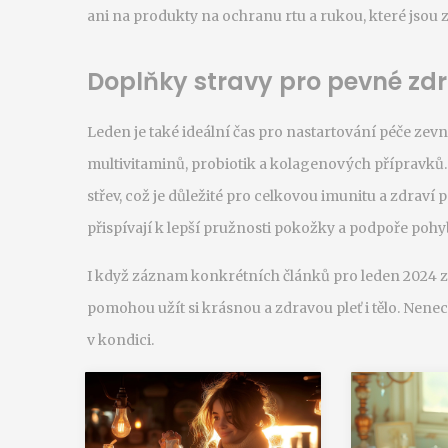
ani na produkty na ochranu rtu a rukou, které jsou 
Doplňky stravy pro pevné zdr
Leden je také ideální čas pro nastartování péče zevn
multivitaminů, probiotik a kolagenových přípravků.
střev, což je důležité pro celkovou imunitu a zdrav
přispívají k lepší pružnosti pokožky a podpoře pohyb
I když záznam konkrétních článků pro leden 2024 
pomohou užít si krásnou a zdravou pleť i tělo. Nenech
v kondici.