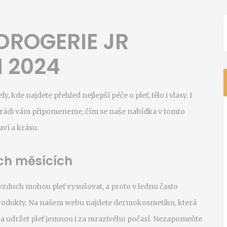
DROGERIE JR
 2024
 kde najdete přehled nejlepší péče o pleť, tělo i vlasy. I
, rádi vám připomeneme, čím se naše nabídka v tomto
ví a krásu.
ých měsících
vzduch mohou pleť vysušovat, a proto v lednu často
produkty. Na našem webu najdete dermokosmetiku, která
 a udržet pleť jemnou i za mrazivého počasí. Nezapomeňte