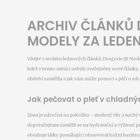
ARCHIV ČLÁNKŮ 
MODELY ZA LEDEN
Vítejte v archivu lednových článků Drogerie JR Modely,
když v tomto měsíci nebyly zveřejněny nové články
období zaměřila a jak vám může pomoci s péčí o zdra
Jak pečovat o pleť v chladn
Zima je náročná na pokožku – studený vítr a suchý 
doporučujeme zaměřit se na hydratační a výživné 
obsahuje látky pomáhající obnovovat kožní bariéru