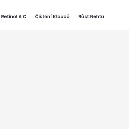
Retinol A C
Čištění Kloubů
Růst Nehtu