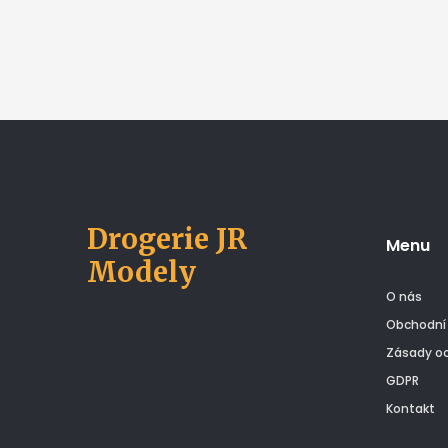
se také otázkami kolem
a procedury 
nejlepší formy probiotik,
pleť nejvhod
vhodných časů pro jejich
užívání a jak si vybrat ten
správný produkt.
Drogerie JR
Menu
Modely
O nás
Obchodní
Zásady oc
GDPR
Kontakt