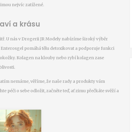
zimou nejvíc zatížené.
aví a krásu
itř. U nás v Drogerii JR Modely nabízíme široký výběr
 Enterosgel pomáhá tělu detoxikovat a podporuje funkci
í pokožky. Kolagen na klouby nebo rybí kolagen zase
livosti.
zatím nemáme, věříme, že naše rady a produkty vám
te péči o sebe odložit, začněte teď, ať zimu přečkáte svěží a