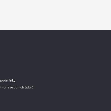
jsou pro citlivou
nější.
 podmínky
hrany osobních údajů