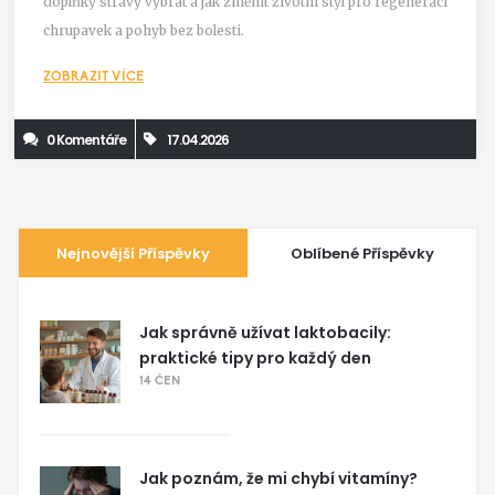
doplňky stravy vybrat a jak změnit životní styl pro regeneraci
chrupavek a pohyb bez bolesti.
ZOBRAZIT VÍCE
0 Komentáře
17.04.2026
Nejnovější Příspěvky
Oblíbené Příspěvky
Jak správně užívat laktobacily:
praktické tipy pro každý den
14 ČEN
Jak poznám, že mi chybí vitamíny?