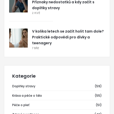
Příznaky nedostatků a kdy začít s
doplňky stravy
2 KVĚ
V kolika letech se začít holit tam dole?
Praktické odpovědi pro dívky a
teenagery
7 BŘE
Kategorie
Doplňky stravy
(59)
Krása a péče o tělo
(55)
Péče o pleť
(51)