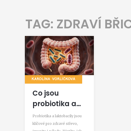
TAG: ZDRAVÍ BŘI
KAROLÍNA VORLÍČKOVÁ
Co jsou
probiotika a
laktobacily?
Probiotika a laktobacily jsou
Vše, co
klíčové pro zdravé střevo,