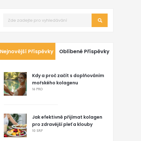
Nejnovější Příspěvky
Oblíbené Příspěvky
Kdy a proč začít s doplňováním
mořského kolagenu
16 PRO
Jak efektivně přijímat kolagen
pro zdravější pleť a klouby
10 SRP