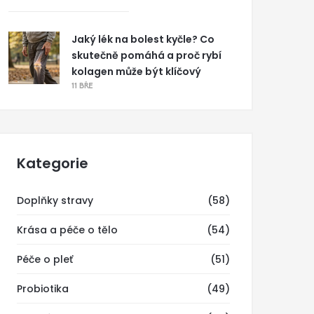
Jaký lék na bolest kyčle? Co
skutečně pomáhá a proč rybí
kolagen může být klíčový
11 BŘE
Kategorie
Doplňky stravy
(58)
Krása a péče o tělo
(54)
Péče o pleť
(51)
Probiotika
(49)