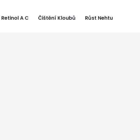
Retinol A C
Čištění Kloubů
Růst Nehtu