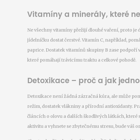
Vitamíny a minerály, které n
Ne všechny vitamíny přežijí dlouhé vaření, proto je do
jídelníčku dostat čerstvé. Vitamín C, například, po
paprice. Dostatek vitamínů skupiny B zase podpoří vl
které pomáhají trávicímu traktu a celkové pohodě.
Detoxikace – proč a jak jedn
Detoxikace není žádná zázračná kúra, ale může pomoc
režim, dostatek vlákniny a přírodní antioxidanty. Prak
článcích o olovu a dalších škodlivých látkách, které 
aktivitu a vyhnete se zbytečnému stresu, bude váš 