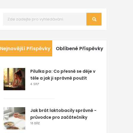
Nejnovější Příspěvky
Oblíbené Příspěvky
Pilulka po: Co přesně se děje v
těle a jak ji správně použít
4 SRP
Jak brát laktobacily správně -
průvodce pro začátečníky
18 BŘE