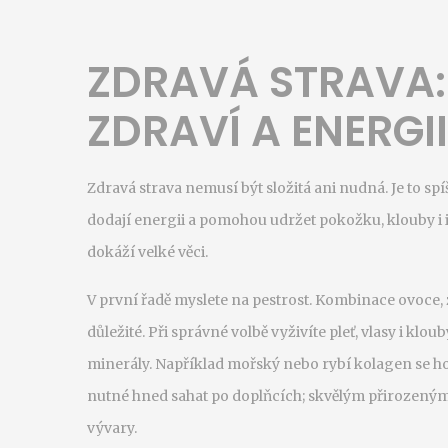
ZDRAVÁ STRAVA:
ZDRAVÍ A ENERGI
Zdravá strava nemusí být složitá ani nudná. Je to spíš
dodají energii a pomohou udržet pokožku, klouby i i
dokáží velké věci.
V první řadě myslete na pestrost. Kombinace ovoce, z
důležité. Při správné volbě vyživíte pleť, vlasy i klo
minerály. Například mořský nebo rybí kolagen se h
nutné hned sahat po doplňcích; skvělým přirozeným 
vývary.