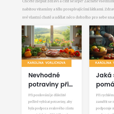
Chcete zlepšit zdraví a cítit se lépe? Začněte všední
nabitou vitamíny a tělu prospívajícími látkami. Zdravá
své vlastní chutě a udělat něco dobrého pro sebe sna
KAROLÍNA VORLÍČKOVÁ
KAROLÍNA 
Nevhodné
Jaká 
potraviny při
pomá
posilování a
rych
Při posilování je důležité
Při rychlém 
zdravá
hubnu
pečlivě vybírat potraviny, aby
zaměřit se n
byla podpora svalového růstu
podporuje 
detoxikace