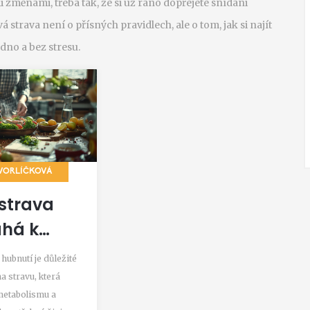
mi změnami, třeba tak, že si už ráno dopřejete snídani
 strava není o přísných pravidlech, ale o tom, jak si najít
dno a bez stresu.
VORLÍČKOVÁ
strava
há k
lému
hubnutí je důležité
tí?
a stravu, která
metabolismu a