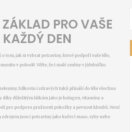
 ZÁKLAD PRO VAŠE
I KAŽDÝ DEN
 o tom, jak si vybrat potraviny, které podpoří vaše tělo,
munitu v pohodě. Věřte, že i malé změny v jídelníčku
eleniny, bílkovin i zdravých tuků přináší do těla všechno
uby díky důležitým látkám jako je kolagen, vitamíny a
odí pro podporu pružnosti pokožky a pevnost kloubů. Není
zdrojem jsou i potraviny jako kuřecí maso, ryby nebo