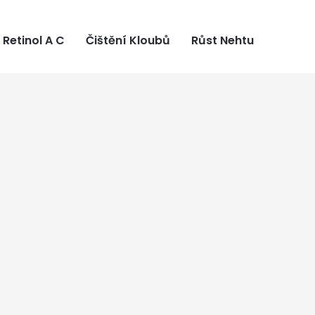
Retinol A C
Čištění Kloubů
Růst Nehtu