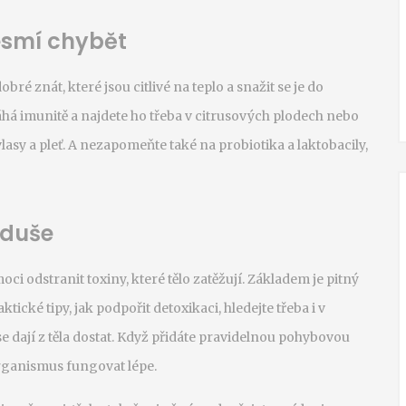
esmí chybět
bré znát, které jsou citlivé na teplo a snažit se je do
máhá imunitě a najdete ho třeba v citrusových plodech nebo
asy a pleť. A nezapomeňte také na probiotika a laktobacily,
oduše
i odstranit toxiny, které tělo zatěžují. Základem je pitný
tické tipy, jak podpořit detoxikaci, hledejte třeba i v
se dají z těla dostat. Když přidáte pravidelnou pohybovou
organismus fungovat lépe.