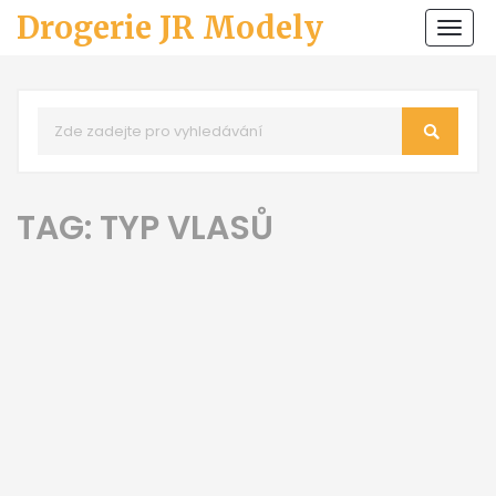
Drogerie JR Modely
Zobr
navi
TAG: TYP VLASŮ