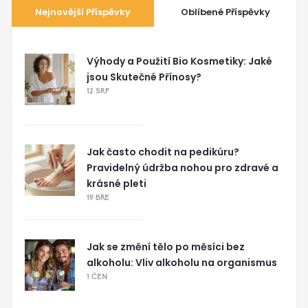
Nejnovější Příspěvky
Oblíbené Příspěvky
Výhody a Použití Bio Kosmetiky: Jaké
jsou Skutečné Přínosy?
12 SRP
Jak často chodit na pedikúru?
Pravidelný údržba nohou pro zdravé a
krásné pleti
19 BŘE
Jak se změní tělo po měsíci bez
alkoholu: Vliv alkoholu na organismus
1 ČEN