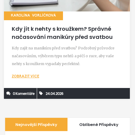
KAROLÍNA VORLÍČKOVÁ
Kdy jít k nehty s kroužkem? Správné
načasování manikúry před svatbou
Kdy zajít na manikúru před svatbou? Podrobný průvodce
načasováním, výběrem typu nehtů a péčí o ruce, aby vaše
nehty s kroužkem vypadaly perfektně.
ZOBRAZIT VÍCE
0 Komentáře
24.04.2026
Nejnovější Příspěvky
Oblíbené Příspěvky