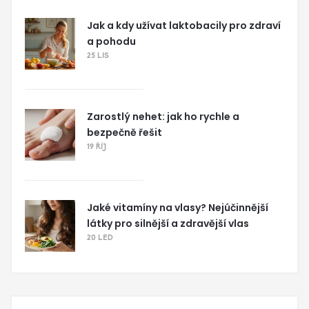
Jak a kdy užívat laktobacily pro zdraví
a pohodu
25 LIS
Zarostlý nehet: jak ho rychle a
bezpečně řešit
19 ŘÍJ
Jaké vitamíny na vlasy? Nejúčinnější
látky pro silnější a zdravější vlas
20 LED