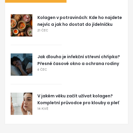
Kolagen v potravinách: Kde ho najdete
nejvíc a jak ho dostat do jídelníčku
21 ČEC
Jak dlouho je infekční střevní chřipka?
Přesné časové okno a ochrana rodiny
6 ČEC
V jakém věku začít užívat kolagen?
Kompletní průvodce pro klouby a pleť
14 KVĚ