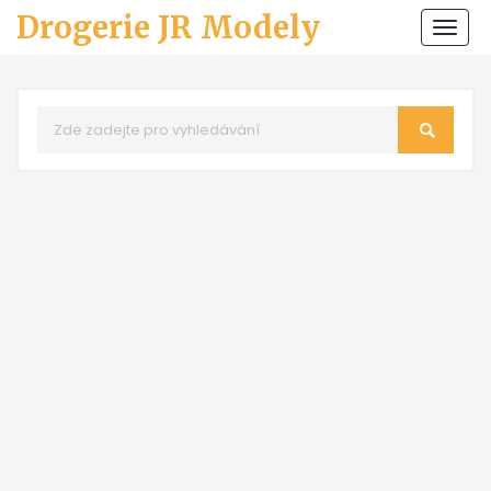
Drogerie JR Modely
Zobr
navi