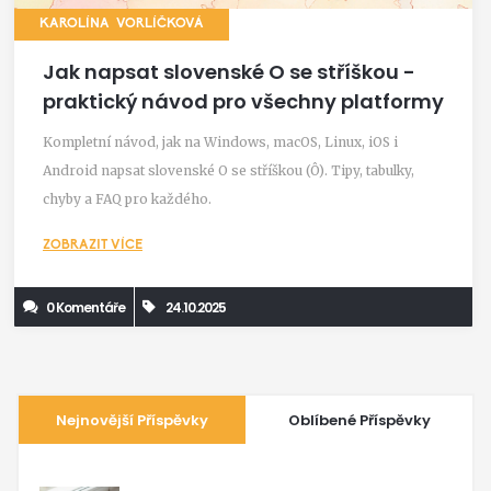
KAROLÍNA VORLÍČKOVÁ
Jak napsat slovenské O se stříškou -
praktický návod pro všechny platformy
Kompletní návod, jak na Windows, macOS, Linux, iOS i
Android napsat slovenské O se stříškou (Ô). Tipy, tabulky,
chyby a FAQ pro každého.
ZOBRAZIT VÍCE
0 Komentáře
24.10.2025
Nejnovější Příspěvky
Oblíbené Příspěvky