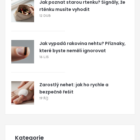
Jak poznat starou rtenku? Signály, že
rtěnku musíte vyhodit
12 DUB
Jak vypadá rakovina nehtu? Příznaky,
které byste neměli ignorovat
16 LIS
Zarostlý nehet: jak ho rychle a
bezpečně řešit
19 ŘÍJ
Kategorie