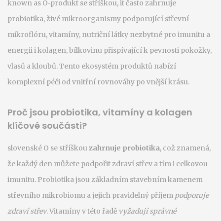
known as
O‑produkt se stříškou
, it často zahrnuje
probiotika
,
živé mikroorganismy podporující střevní
mikroflóru
,
vitamíny
,
nutriční látky nezbytné pro imunitu a
energii
i
kolagen
,
bílkovinu přispívající k pevnosti pokožky,
vlasů a kloubů
. Tento ekosystém produktů nabízí
komplexní péči od vnitřní rovnováhy po vnější krásu.
Proč jsou probiotika, vitamíny a kolagen
klíčové součásti?
slovenské O se stříškou
zahrnuje probiotika
, což znamená,
že každý den můžete podpořit zdraví střev a tím i celkovou
imunitu. Probiotika jsou základním stavebním kamenem
střevního mikrobiomu a jejich pravidelný příjem
podporuje
zdraví střev
. Vitamíny v této řadě
vyžadují správné