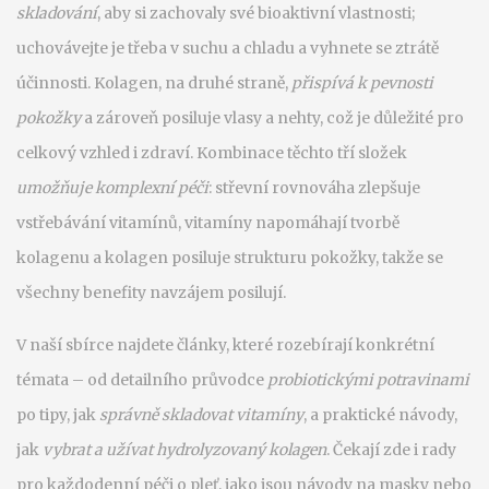
skladování
, aby si zachovaly své bioaktivní vlastnosti;
uchovávejte je třeba v suchu a chladu a vyhnete se ztrátě
účinnosti. Kolagen, na druhé straně,
přispívá k pevnosti
pokožky
a zároveň posiluje vlasy a nehty, což je důležité pro
celkový vzhled i zdraví. Kombinace těchto tří složek
umožňuje komplexní péči
: střevní rovnováha zlepšuje
vstřebávání vitamínů, vitamíny napomáhají tvorbě
kolagenu a kolagen posiluje strukturu pokožky, takže se
všechny benefity navzájem posilují.
V naší sbírce najdete články, které rozebírají konkrétní
témata – od detailního průvodce
probiotickými potravinami
po tipy, jak
správně skladovat vitamíny
, a praktické návody,
jak
vybrat a užívat hydrolyzovaný kolagen
. Čekají zde i rady
pro každodenní péči o pleť, jako jsou návody na masky nebo