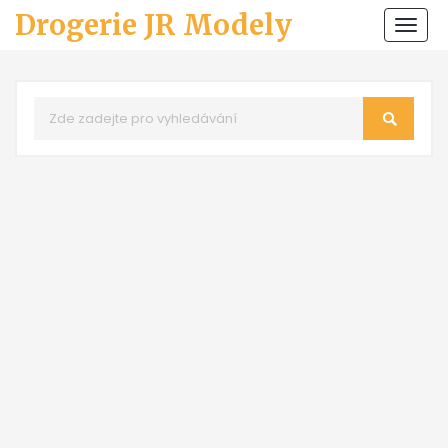
Drogerie JR Modely
Zobr
navi