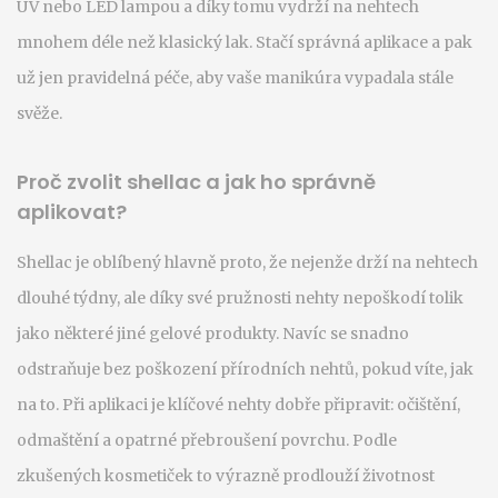
UV nebo LED lampou a díky tomu vydrží na nehtech
mnohem déle než klasický lak. Stačí správná aplikace a pak
už jen pravidelná péče, aby vaše manikúra vypadala stále
svěže.
Proč zvolit shellac a jak ho správně
aplikovat?
Shellac je oblíbený hlavně proto, že nejenže drží na nehtech
dlouhé týdny, ale díky své pružnosti nehty nepoškodí tolik
jako některé jiné gelové produkty. Navíc se snadno
odstraňuje bez poškození přírodních nehtů, pokud víte, jak
na to. Při aplikaci je klíčové nehty dobře připravit: očištění,
odmaštění a opatrné přebroušení povrchu. Podle
zkušených kosmetiček to výrazně prodlouží životnost