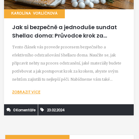
KAROLÍNA VORLÍČKOVÁ
Jak si bezpečně a jednoduše sundat
Shellac doma: Průvodce krok za
krokem
Tento článek vás provede procesem bezpečného a
efektivního odstraňování Shellacu doma. Naučíte se, jak
připravit nehty na proces odstranění, jaké materiály budete
potřebovat a jak postupovat krok za krokem, abyste svým
nehtům zajistili tu nejlepší péči. Nabídneme vám také
užitečné tipy, jak nehty posílit a hydratovat po odstranění
ZOBRAZIT VÍCE
Shellacu.
0 Komentáře
23.02.2024