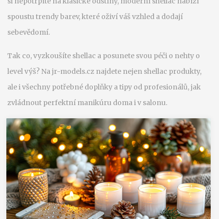
si nepotrpíte na klasické odstíny, moderní shellac nabízí
spoustu trendy barev, které oživí váš vzhled a dodají
sebevědomí.
Tak co, vyzkoušíte shellac a posunete svou péči o nehty o
level výš? Na jr-models.cz najdete nejen shellac produkty,
ale i všechny potřebné doplňky a tipy od profesionálů, jak
zvládnout perfektní manikúru doma i v salonu.