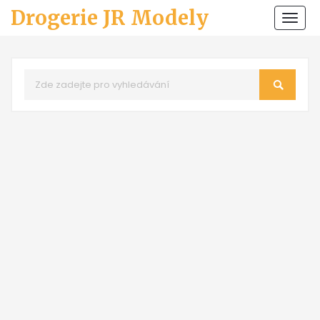
Drogerie JR Modely
Zobr
navi