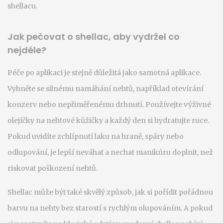
shellacu.
Jak pečovat o shellac, aby vydržel co
nejdéle?
Péče po aplikaci je stejně důležitá jako samotná aplikace.
Vyhněte se silnému namáhání nehtů, například otevírání
konzerv nebo nepřiměřenému drhnutí. Používejte výživné
olejíčky na nehtové kůžičky a každý den si hydratujte ruce.
Pokud uvidíte zchlípnutí laku na hraně, spáry nebo
odlupování, je lepší neváhat a nechat manikúru doplnit, než
riskovat poškození nehtů.
Shellac může být také skvělý způsob, jak si pořídit pořádnou
barvu na nehty bez starostí s rychlým olupováním. A pokud