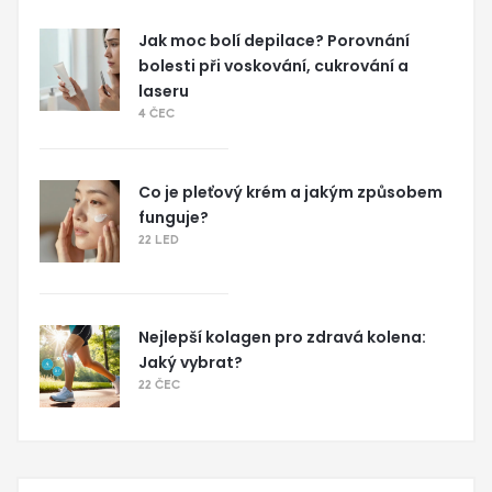
Jak moc bolí depilace? Porovnání
bolesti při voskování, cukrování a
laseru
4 ČEC
Co je pleťový krém a jakým způsobem
funguje?
22 LED
Nejlepší kolagen pro zdravá kolena:
Jaký vybrat?
22 ČEC