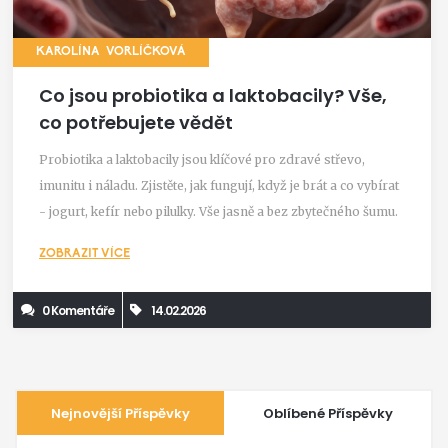
KAROLÍNA VORLÍČKOVÁ
Co jsou probiotika a laktobacily? Vše,
co potřebujete vědět
Probiotika a laktobacily jsou klíčové pro zdravé střevo,
imunitu i náladu. Zjistěte, jak fungují, když je brát a co vybírat
- jogurt, kefír nebo pilulky. Vše jasně a bez zbytečného šumu.
ZOBRAZIT VÍCE
0 Komentáře
14.02.2026
Nejnovější Příspěvky
Oblíbené Příspěvky