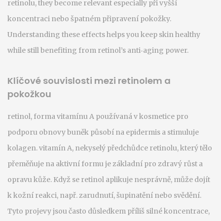
retinolu
, they become relevant especially při vyšší
koncentraci nebo špatném připravení pokožky.
Understanding these effects helps you keep skin healthy
while still benefiting from retinol’s anti‑aging power.
Klíčové souvislosti mezi retinolem a
pokožkou
retinol
,
forma vitamínu A používaná v kosmetice pro
podporu obnovy buněk
působí na epidermis a stimuluje
kolagen.
vitamín A
,
nekyselý předchůdce retinolu, který tělo
přeměňuje na aktivní formu
je základní pro zdravý růst a
opravu kůže. Když se retinol aplikuje nesprávně, může dojít
k
kožní reakci
,
např. zarudnutí, šupinatění nebo svědění
.
Tyto projevy jsou často důsledkem příliš silné koncentrace,