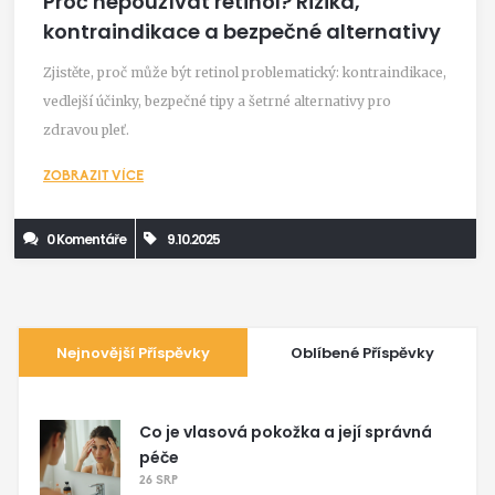
Proč nepoužívat retinol? Rizika,
kontraindikace a bezpečné alternativy
Zjistěte, proč může být retinol problematický: kontraindikace,
vedlejší účinky, bezpečné tipy a šetrné alternativy pro
zdravou pleť.
ZOBRAZIT VÍCE
0 Komentáře
9.10.2025
Nejnovější Příspěvky
Oblíbené Příspěvky
Co je vlasová pokožka a její správná
péče
26 SRP