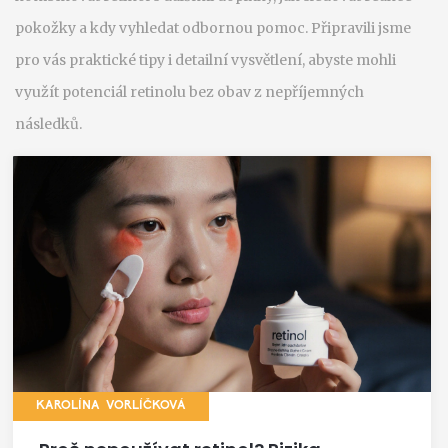
pokožky a kdy vyhledat odbornou pomoc. Připravili jsme
pro vás praktické tipy i detailní vysvětlení, abyste mohli
využít potenciál retinolu bez obav z nepříjemných
následků.
KAROLÍNA VORLÍČKOVÁ