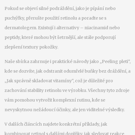
Pokud se objeví silné podráždění, jako je pípání nebo
puchýřky, přerušte použití retinolu a poradte se s
dermatologem. Existují i alternativy – niacinamid nebo
peptidy, které mohou být šetrnější, ale stále podporují
zlepšení textury pokožky.
Naše sbírka zahrnuje i praktické návody jako „Peeling pleti“,
kde se dozvíte, jak odstranit odumřelé buňky bez dráždění, a
„Jak správně skladovat vitamíny“, což je důležité pro
zachování stability retinolu ve výrobku. Všechny tyto zdroje
vám pomohou vytvořit komplexní rutinu, kde se
nevyskytnou nežádoucí účinky, ale jen viditelné výsledky.
V dalších článcích najdete konkrétní příklady, jak
kombinovat retinol s dalšími doplňky, jak sledovat reakce