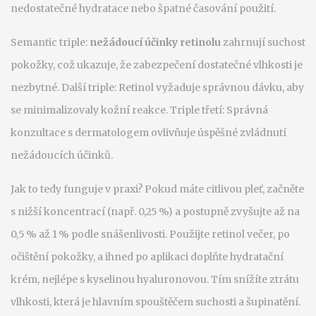
nedostatečné hydratace nebo špatné časování použití.
Semantic triple:
nežádoucí účinky retinolu
zahrnují suchost
pokožky, což ukazuje, že zabezpečení dostatečné vlhkosti je
nezbytné. Další triple: Retinol vyžaduje správnou dávku, aby
se minimalizovaly kožní reakce. Triple třetí: Správná
konzultace s dermatologem ovlivňuje úspěšné zvládnutí
nežádoucích účinků.
Jak to tedy funguje v praxi? Pokud máte citlivou pleť, začněte
s nižší koncentrací (např. 0,25 %) a postupně zvyšujte až na
0,5 % až 1 % podle snášenlivosti. Použijte retinol večer, po
očištění pokožky, a ihned po aplikaci doplňte hydratační
krém, nejlépe s kyselinou hyaluronovou. Tím snížíte ztrátu
vlhkosti, která je hlavním spouštěčem suchosti a šupinatění.