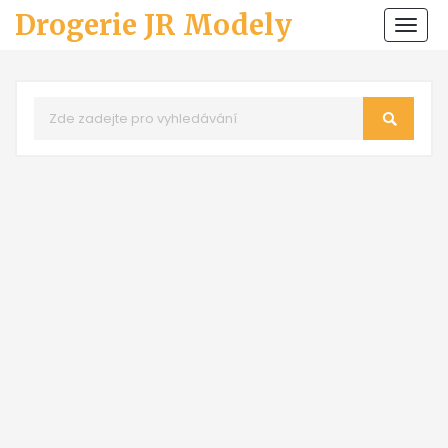
Drogerie JR Modely
Zobr
navi