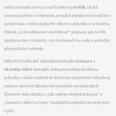
Další související téma z naší kolekce je
hořčík
. I když
nesouvisí přímo s retinolem, pomáhá stabilizovat buněčnou
membránu a může podpořit celkovou pokožkovou bariéru.
Článek „Co kombinovat s hořčíkem?“ popisuje, jak hořčík
spolupracuje s vitamíny, což má dopad i na reakce pokožky
při používání retinolu.
Někteří čtenáři také zajímají témata jako
kolagen
a
vitamíny citlivé na teplo
. Kolagen posiluje strukturu
pokožky a může zmírnit drobné řasy způsobené retinolem,
zatímco správné skladování vitamínů zaručuje jejich
účinnost. Naše články o „Jak nejlépe doplnit kolagen“ a
„Vitamíny citlivé na teplo“ doplňují kompletní obrázek péče
o pleť.