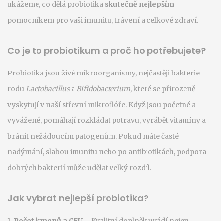
ukážeme, co dělá probiotika
skutečně nejlepším
pomocníkem pro vaši imunitu, trávení a celkové zdraví.
Co je to probiotikum a proč ho potřebujete?
Probiotika jsou živé mikroorganismy, nejčastěji bakterie
rodu
Lactobacillus
a
Bifidobacterium
, které se přirozeně
vyskytují v naší střevní mikroflóře. Když jsou početné a
vyvážené, pomáhají rozkládat potravu, vyrábět vitamíny a
bránit nežádoucím patogenům. Pokud máte časté
nadýmání, slabou imunitu nebo po antibiotikách, podpora
dobrých bakterií může udělat velký rozdíl.
Jak vybrat nejlepší probiotika?
1.
Počet kmenů a CFU
– Kvalitní doplněk uvádí nejen