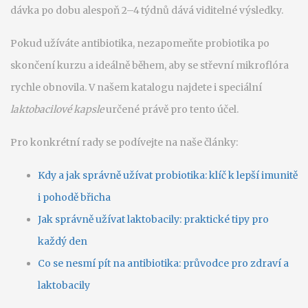
dávka po dobu alespoň 2–4 týdnů dává viditelné výsledky.
Pokud užíváte antibiotika, nezapomeňte probiotika po
skončení kurzu a ideálně během, aby se střevní mikroflóra
rychle obnovila. V našem katalogu najdete i speciální
laktobacilové kapsle
určené právě pro tento účel.
Pro konkrétní rady se podívejte na naše články:
Kdy a jak správně užívat probiotika: klíč k lepší imunitě
i pohodě břicha
Jak správně užívat laktobacily: praktické tipy pro
každý den
Co se nesmí pít na antibiotika: průvodce pro zdraví a
laktobacily