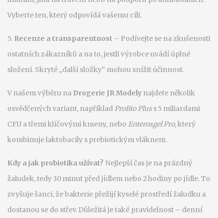
Vyberte ten, který odpovídá vašemu cíli.
5.
Recenze a transparentnost
– Podívejte se na zkušenosti
ostatních zákazníků a na to, jestli výrobce uvádí úplné
složení. Skryté „další složky“ mohou snížit účinnost.
V našem výběru na
Drogerie JR Modely
najdete několik
osvědčených variant, například
ProBio Plus
s 5 miliardami
CFU a třemi klíčovými kmeny, nebo
Enterosgel Pro
, který
kombinuje laktobacily s prebiotickým vláknem.
Kdy a jak probiotika užívat?
Nejlepší čas je na prázdný
žaludek, tedy 30 minut před jídlem nebo 2 hodiny po jídle. To
zvyšuje šanci, že bakterie přežijí kyselé prostředí žaludku a
dostanou se do střev. Důležitá je také pravidelnost – denní