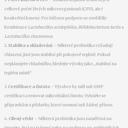
celkový počet živých mikroorganismů (CFU), ale i
konkrétní kmeny. Pro běžnou podporu se osvědčily
kombinace
Lactobacillus acidophilus
,
Bifidobacterium lactis
a
Lactobacillus rhamnosus
.
2.
Stabilita a skladování
– Některé probiotika vyžadují
chlazení, jiné jsou stabilní při pokojové teplotě. Pokud
neplánujete chladničku, hledejte výroky jako „stabilní na
teplém místě“.
3.
Certifikace a čistota
– Výrobce by měl mít GMP
certifikaci a testovat mikrobiální čistotu. Vyhněte se
přípravkům s přídavky, které nemusí mít žádný přínos.
4.
Cílený efekt
– Některá probiotika jsou zaměřená na
imunitu, jiná na trávení nebo na podporu po antibiotikách.