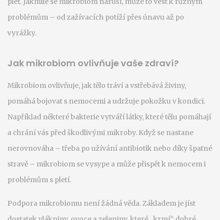
pleť. Jakmile se mikrobiom naruší, může to vést k různým
problémům – od zažívacích potíží přes únavu až po
vyrážky.
Jak mikrobiom ovlivňuje vaše zdraví?
Mikrobiom ovlivňuje, jak tělo tráví a vstřebává živiny,
pomáhá bojovat s nemocemi a udržuje pokožku v kondici.
Například některé bakterie vytváří látky, které tělu pomáhají
a chrání vás před škodlivými mikroby. Když se nastane
nerovnováha – třeba po užívání antibiotik nebo díky špatné
stravě – mikrobiom se vysype a může přispět k nemocem i
problémům s pletí.
Podpora mikrobiomu není žádná věda. Základem je jíst
dostatek vlákniny, ovoce a zeleniny, které „krmí“ dobré