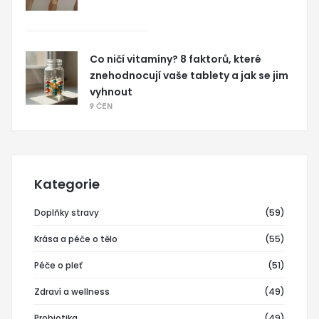
Co ničí vitamíny? 8 faktorů, které
znehodnocují vaše tablety a jak se jim
vyhnout
9 ČEN
Kategorie
Doplňky stravy
(59)
Krása a péče o tělo
(55)
Péče o pleť
(51)
Zdraví a wellness
(49)
Probiotika
(49)