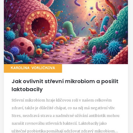
KAROLÍNA VORLÍČKOVÁ
Jak ovlivnit střevní mikrobiom a posílit
laktobacily
Střevní mikrobiom hraje klíčovou roli v našem celkovém
zdraví, takže je důležité chápat, co na něj má negativní vliv.
Stres, nezdravá strava a nadměrné užívání antibiotik mohou
narušit rovnováhu střevních bakterií. Laktobacily jako
užitečné probiotika pomáhají udržovat zdravý mikrobiom.