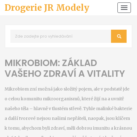
Drogerie JR Modely
Zobr
navi
MIKROBIOM: ZÁKLAD
VAŠEHO ZDRAVÍ A VITALITY
Mikrobiom zní možná jako složitý pojem, ale v podstatě jde
o celou komunitu mikroorganismů, které žijí na a uvnitř
našeho těla – hlavně v tlustém střevě. Tyhle malinké bakterie
a další tvorové nejsou našimi nepřáteli, naopak, jsou klíčem
k tomu, abychom byli zdraví, měli dobrou imunitu a krásnou