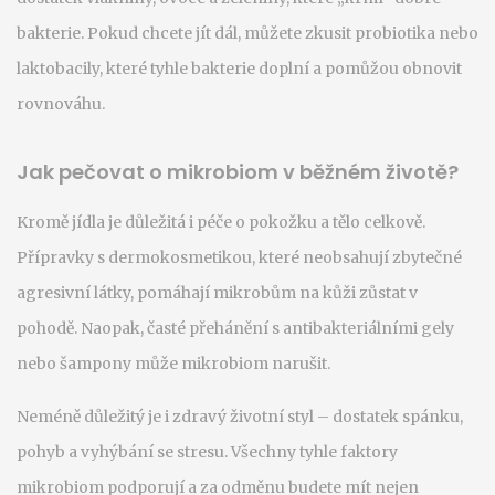
bakterie. Pokud chcete jít dál, můžete zkusit probiotika nebo
laktobacily, které tyhle bakterie doplní a pomůžou obnovit
rovnováhu.
Jak pečovat o mikrobiom v běžném životě?
Kromě jídla je důležitá i péče o pokožku a tělo celkově.
Přípravky s dermokosmetikou, které neobsahují zbytečné
agresivní látky, pomáhají mikrobům na kůži zůstat v
pohodě. Naopak, časté přehánění s antibakteriálními gely
nebo šampony může mikrobiom narušit.
Neméně důležitý je i zdravý životní styl – dostatek spánku,
pohyb a vyhýbání se stresu. Všechny tyhle faktory
mikrobiom podporují a za odměnu budete mít nejen