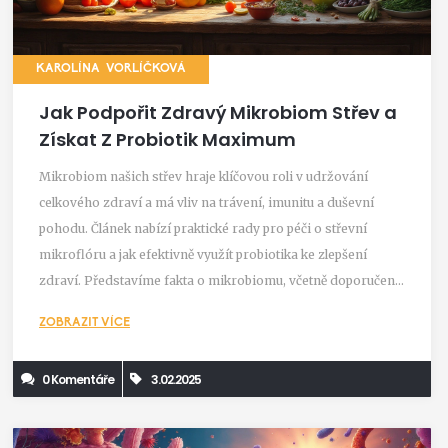
KAROLÍNA VORLÍČKOVÁ
Jak Podpořit Zdravý Mikrobiom Střev a
Získat Z Probiotik Maximum
Mikrobiom našich střev hraje klíčovou roli v udržování
celkového zdraví a má vliv na trávení, imunitu a duševní
pohodu. Článek nabízí praktické rady pro péči o střevní
mikroflóru a jak efektivně využít probiotika ke zlepšení
zdraví. Představíme fakta o mikrobiomu, včetně doporučení
ohledně stravy a životního stylu. Díky tomuto návodu si
ZOBRAZIT VÍCE
osvojíte kroky k posílení vašeho mikrobiomu a propojení s
lepším životním stylem.
0 Komentáře
3.02.2025