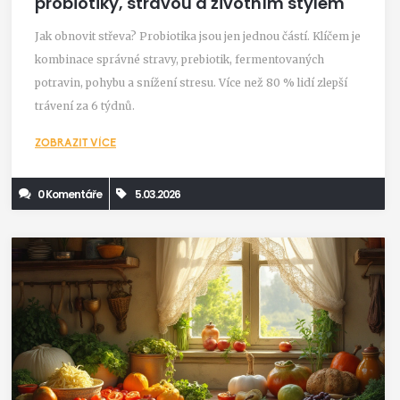
probiotiky, stravou a životním stylem
Jak obnovit střeva? Probiotika jsou jen jednou částí. Klíčem je
kombinace správné stravy, prebiotik, fermentovaných
potravin, pohybu a snížení stresu. Více než 80 % lidí zlepší
trávení za 6 týdnů.
ZOBRAZIT VÍCE
0 Komentáře
5.03.2026