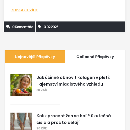
Tím, že se postaráme o svůj mikrobiom, můžeme zlepšit
ZOBRAZIT VÍCE
naše trávení, imunitu a psychickou pohodu.
0 Komentáře
3.02.2025
Nejnovější Příspěvky
Oblíbené Příspěvky
Jak účinně obnovit kolagen v pleti:
Tajemství mladistvého vzhledu
30 ZÁŘ
Kolik procent žen se holí? Skutečná
čísla a proč to dělají
20 BŘE