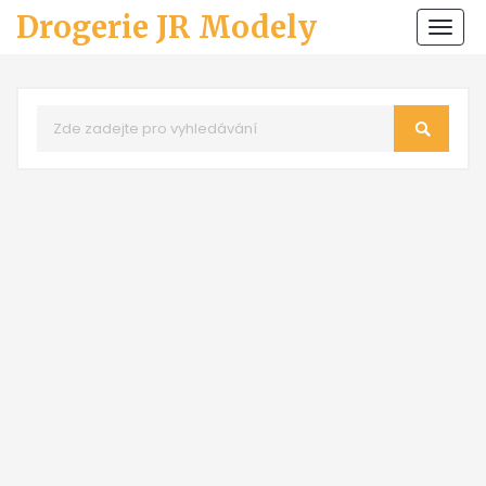
Drogerie JR Modely
Zobr
navi