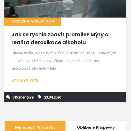
KAROLÍNA VORLÍČKOVÁ
Jak se rychle zbavit promile? Mýty a
realita detoxikace alkoholu
Chcete vědět, jak se rychle zbavit promile? Odhalujeme mýty
o kávě a sprchách a vysvětlujeme, jak skutečně funguje
detoxikace alkoholu v těle.
ZOBRAZIT VÍCE
0 Komentáře
23.04.2026
Nejnovější Příspěvky
Oblíbené Příspěvky