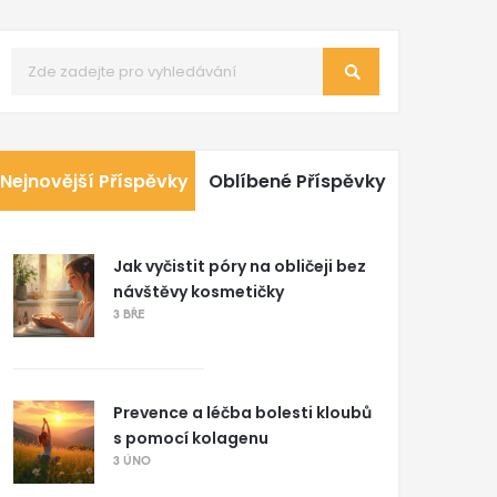
Nejnovější Příspěvky
Oblíbené Příspěvky
Jak vyčistit póry na obličeji bez
návštěvy kosmetičky
3 BŘE
Prevence a léčba bolesti kloubů
s pomocí kolagenu
3 ÚNO