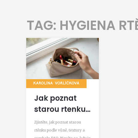
TAG: HYGIENA RT
KAROLÍNA VORLÍČKOVÁ
Jak poznat
starou rtenku?
Signály, že
Zjistěte, jak poznat starou
rtěnku musíte
rtěnku podle vůně, textury a