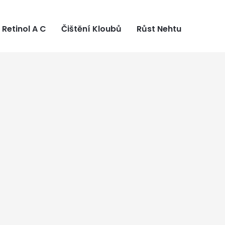
Retinol A C
Čištění Kloubů
Růst Nehtu