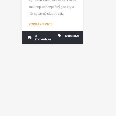
symbolu PAO. Naučte se, kdy je
vyhodit
makeup nebezpečný pro rty a
jak správně skladovat
kosmetiku.
ZOBRAZIT VÍCE
0
12.04.2026
Komentáře