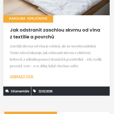
KAROLÍNA VORLÍČKOVÁ
Jak odstranit zaschlou skvrnu od vína
z textilie a povrchů
Zaschlá skvrna od vína je odolná, ale ne neodstranitelná.
Tento návod ukazuje, jak odstranit skvrnu z oblečení,
koberců a nábytku pomocí domácích prostředků - sůl, vodík
peroxid, ocet - a co dělat, když všechno selže.
ZOBRAZIT VÍCE
0 Komentáře
22.02.2026