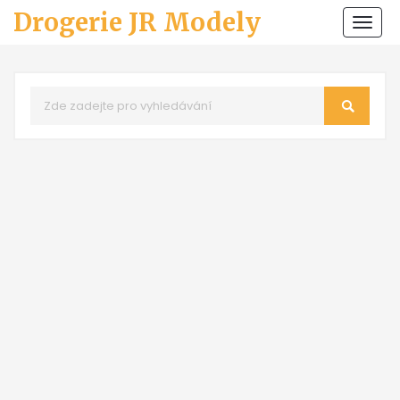
Drogerie JR Modely
Zobr
navi