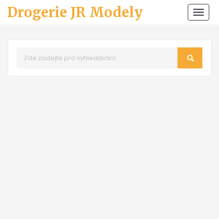
Drogerie JR Modely
Zobr
navi