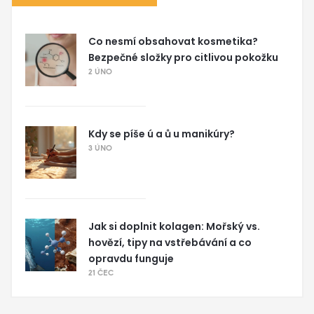
Co nesmí obsahovat kosmetika?
Bezpečné složky pro citlivou pokožku
2 ÚNO
Kdy se píše ú a ů u manikúry?
3 ÚNO
Jak si doplnit kolagen: Mořský vs.
hovězí, tipy na vstřebávání a co
opravdu funguje
21 ČEC