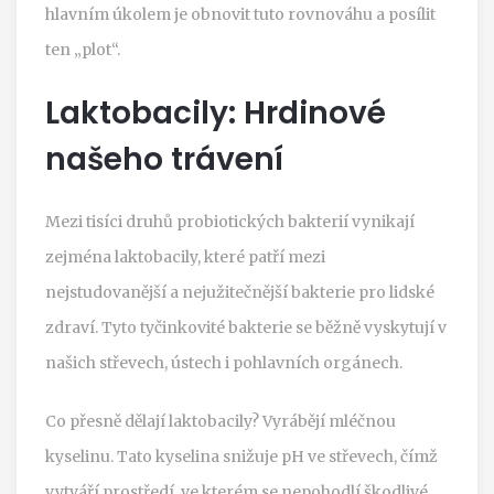
hlavním úkolem je obnovit tuto rovnováhu a posílit
ten „plot“.
Laktobacily: Hrdinové
našeho trávení
Mezi tisíci druhů probiotických bakterií vynikají
zejména
laktobacily
, které
patří mezi
nejstudovanější a nejužitečnější bakterie pro lidské
zdraví
. Tyto tyčinkovité bakterie se běžně vyskytují v
našich střevech, ústech i pohlavních orgánech.
Co přesně dělají laktobacily? Vyrábějí mléčnou
kyselinu. Tato kyselina snižuje pH ve střevech, čímž
vytváří prostředí, ve kterém se nepohodlí škodlivé