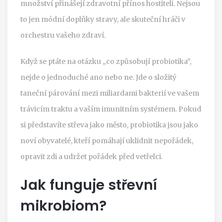
množství přinášejí zdravotní přínos hostiteli
. Nejsou
to jen módní doplňky stravy, ale skuteční hráči v
orchestru vašeho zdraví.
Když se ptáte na otázku „co způsobují probiotika“,
nejde o jednoduché ano nebo ne. Jde o složitý
taneční párování mezi miliardami bakterií ve vašem
trávicím traktu a vaším imunitním systémem. Pokud
si představíte střeva jako město, probiotika jsou jako
noví obyvatelé, kteří pomáhají uklidnit nepořádek,
opravit zdi a udržet pořádek před vetřelci.
Jak funguje střevní
mikrobiom?