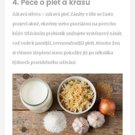
4. Péče o pleť a krásu
Zdravá střeva = zdravá pleť. Záněty v těle se často
projeví akné, ekzémy nebo psoriázou na povrchu
kůže. Užíváním probiotik snižujete systémový zánět,
což vede k jasnější, rovnoměrnější pleti. Mnoho žen
si všimne zlepšení stavu pokožky již po několika
týdnech pravidelného užívání.