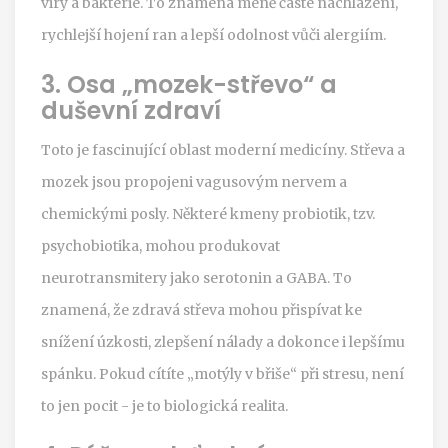
viry a bakterie. To znamená méně časté nachlazení,
rychlejší hojení ran a lepší odolnost vůči alergiím.
3. Osa „mozek-střevo“ a
duševní zdraví
Toto je fascinující oblast moderní medicíny. Střeva a
mozek jsou propojeni vagusovým nervem a
chemickými posly. Některé kmeny probiotik, tzv.
psychobiotika, mohou produkovat
neurotransmitery jako serotonin a GABA. To
znamená, že zdravá střeva mohou přispívat ke
snížení úzkosti, zlepšení nálady a dokonce i lepšímu
spánku. Pokud cítíte „motýly v břiše“ při stresu, není
to jen pocit - je to biologická realita.