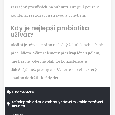
zázračný prostředek na hubnutí. Fungují pouze v
kombinaci se zdravou stravou a pohybem.
Kdy je nejlepší probiotika
užívat?
Ideální je užívat je ráno na lačný žaludek nebo těsně
před jídlem. Některé kmeny přežívají lépe s jídlem,
jiné bez něj. Obecně platí, že konzistence je
důležitější než přesný čas. Vyberte si režim, který
snadno dodržíte každý den.
0 Komentáře
Štítek:
probiotika
laktobacily
střevní mikrobiom
trávení
imunita