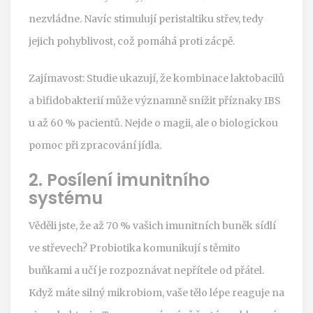
nezvládne. Navíc stimulují peristaltiku střev, tedy
jejich pohyblivost, což pomáhá proti zácpě.
Zajímavost: Studie ukazují, že kombinace laktobacilů
a bifidobakterií může významně snížit příznaky IBS
u až 60 % pacientů. Nejde o magii, ale o biologickou
pomoc při zpracování jídla.
2. Posílení imunitního
systému
Věděli jste, že až 70 % vašich imunitních buněk sídlí
ve střevech? Probiotika komunikují s těmito
buňkami a učí je rozpoznávat nepřítele od přátel.
Když máte silný mikrobiom, vaše tělo lépe reaguje na