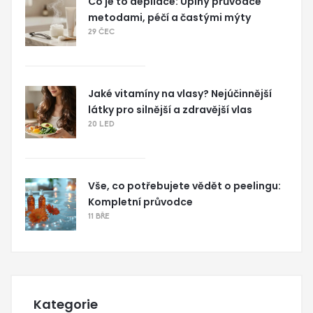
Co je to depilace: Úplný průvodce
metodami, péčí a častými mýty
29 ČEC
Jaké vitamíny na vlasy? Nejúčinnější
látky pro silnější a zdravější vlas
20 LED
Vše, co potřebujete vědět o peelingu:
Kompletní průvodce
11 BŘE
Kategorie