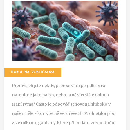
KAROLÍNA VORLÍČKOVÁ
Přemýšleli jste někdy, proč se vám po jídle břiše
nafoukne jako balón, nebo proč vás stále dokola
trápí rýma? Často je odpověď schovaná hluboko v
našem těle - konkrétně ve střevech.
Probiotika
jsou
živé mikroorganismy, které při podání ve vhodném