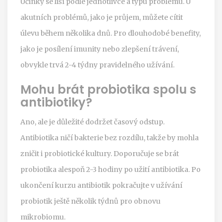
Účinky se liší podle jednotlivce a typu problému. U
akutních problémů, jako je průjem, můžete cítit
úlevu během několika dnů. Pro dlouhodobé benefity,
jako je posílení imunity nebo zlepšení trávení,
obvykle trvá 2-4 týdny pravidelného užívání.
Mohu brát probiotika spolu s
antibiotiky?
Ano, ale je důležité dodržet časový odstup.
Antibiotika ničí bakterie bez rozdílu, takže by mohla
zničit i probiotické kultury. Doporučuje se brát
probiotika alespoň 2-3 hodiny po užití antibiotika. Po
ukončení kurzu antibiotik pokračujte v užívání
probiotik ještě několik týdnů pro obnovu
mikrobiomu.