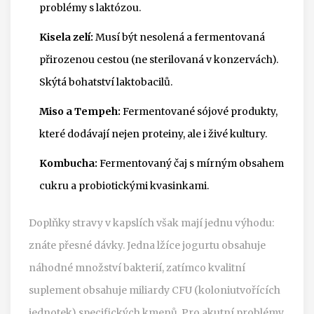
problémy s laktózou.
Kisela zelí:
Musí být nesolená a fermentovaná
přirozenou cestou (ne sterilovaná v konzervách).
Skýtá bohatství laktobacilů.
Miso a Tempeh:
Fermentované sójové produkty,
které dodávají nejen proteiny, ale i živé kultury.
Kombucha:
Fermentovaný čaj s mírným obsahem
cukru a probiotickými kvasinkami.
Doplňky stravy v kapslích však mají jednu výhodu:
znáte přesné dávky. Jedna lžíce jogurtu obsahuje
náhodné množství bakterií, zatímco kvalitní
suplement obsahuje miliardy CFU (koloniutvořících
jednotek) specifických kmenů. Pro akutní problémy,