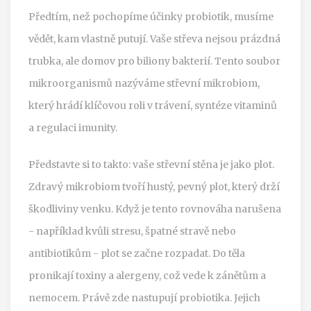
Předtím, než pochopíme účinky probiotik, musíme
vědět, kam vlastně putují. Vaše střeva nejsou prázdná
trubka, ale domov pro biliony bakterií. Tento soubor
mikroorganismů nazýváme
střevní mikrobiom
,
který
hrádí klíčovou roli v trávení, syntéze vitaminů
a regulaci imunity
.
Představte si to takto: vaše střevní stěna je jako plot.
Zdravý mikrobiom tvoří hustý, pevný plot, který drží
škodliviny venku. Když je tento rovnováha narušena
- například kvůli stresu, špatné stravě nebo
antibiotikům - plot se začne rozpadat. Do těla
pronikají toxiny a alergeny, což vede k zánětům a
nemocem. Právě zde nastupují probiotika. Jejich