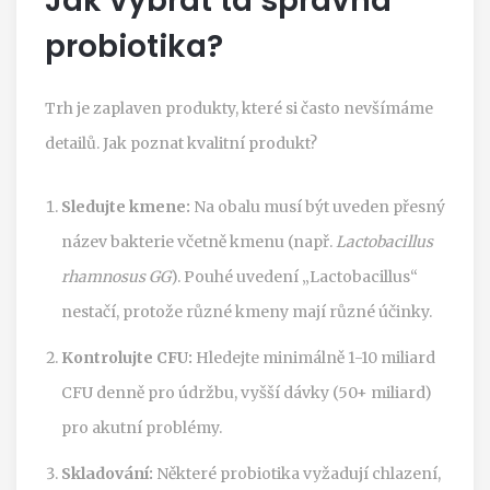
Jak vybrat ta správná
probiotika?
Trh je zaplaven produkty, které si často nevšímáme
detailů. Jak poznat kvalitní produkt?
Sledujte kmene:
Na obalu musí být uveden přesný
název bakterie včetně kmenu (např.
Lactobacillus
rhamnosus GG
). Pouhé uvedení „Lactobacillus“
nestačí, protože různé kmeny mají různé účinky.
Kontrolujte CFU:
Hledejte minimálně 1-10 miliard
CFU denně pro údržbu, vyšší dávky (50+ miliard)
pro akutní problémy.
Skladování:
Některé probiotika vyžadují chlazení,