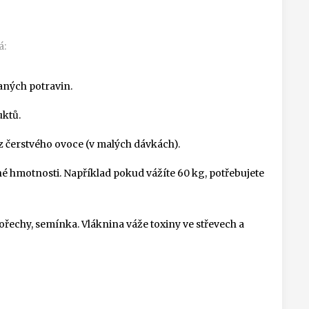
á:
aných potravin.
uktů.
a z čerstvého ovoce (v malých dávkách).
né hmotnosti. Například pokud vážíte 60 kg, potřebujete
 ořechy, semínka. Vláknina váže toxiny ve střevech a