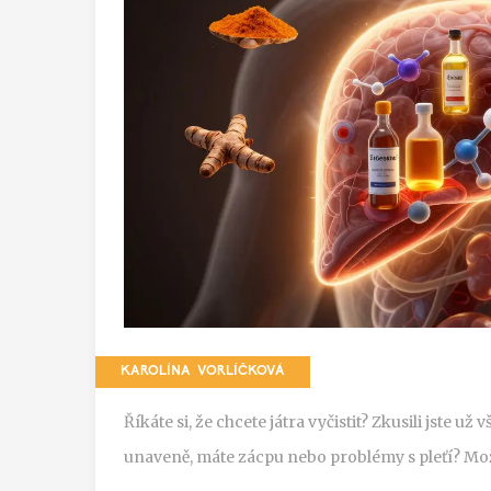
KAROLÍNA VORLÍČKOVÁ
Říkáte si, že chcete játra vyčistit? Zkusili jste už 
unaveně, máte zácpu nebo problémy s pleťí? Mož