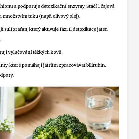
hionu a podporuje detoxikační enzymy. Stačí 1 čajová
množstvím tuku (např. olivový olej).
í sulforafan, který aktivuje fázi II detoxikace jater.
.
orují vylučování těžkých kovů.
nty, které pomáhají játrům zpracovávat bilirubin.
odpory.