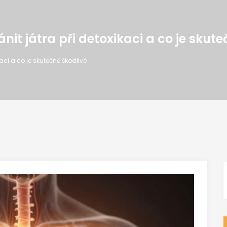
it játra při detoxikaci a co je skute
aci a co je skutečně škodlivé