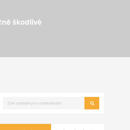
čně škodlivé