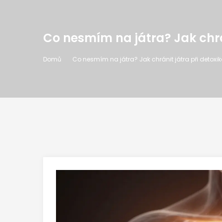
Co nesmím na játra? Jak chrán
Domů
Co nesmím na játra? Jak chránit játra při detoxik