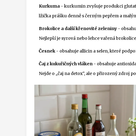
Kurkuma
- kurkumin zvyšuje produkci glutat
lžička prášku denně s černým pepřem a malým 
Brokolice a další křenovité zeleniny
- obsahuj
Nejlepší je syrová nebo lehce vařená brokolice
Česnek
- obsahuje allicin a selen, které podp
Čaj z kukuřičných vláken
- obsahuje antioxida
Nejde o „čaj na detox“, ale o přirozený zdroj p