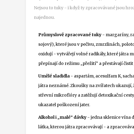
Nejsou to tuky - i když ty zpracovávané jsou hro
najednou.
Průmyslově zpracované tuky
- margaríny, ra
sojový), které jsou v pečivu, zmrzlinách, polo
oxidují - vytvářejí volné radikály, které játra m
přepínají do režimu „přežití“ a přestávají čistit 
Umělé sladidla
- aspartám, acesulfam K, sachar
játra neznámé. Zkoušky na zvířatech ukazují, 
střevní mikroflóry a zatěžují detoxikační cest
ukazatel poškození jater.
Alkohol i „malé“ dávky
- jedna sklenice vína 
látka, kterou játra zpracovávají - a zpracovávaj