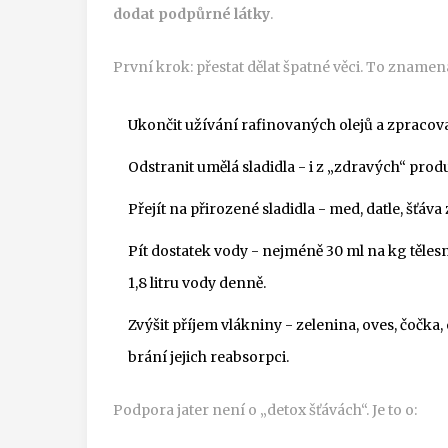
dodat podpůrné látky
.
První krok: přestat dělat špatné věci. To znamen
Ukončit užívání rafinovaných olejů a zpracov
Odstranit umělá sladidla - i z „zdravých“ prod
Přejít na přirozené sladidla - med, datle, šťáv
Pít dostatek vody - nejméně 30 ml na kg těles
1,8 litru vody denně.
Zvýšit příjem vlákniny - zelenina, oves, čočka,
brání jejich reabsorpci.
Podpora jater není o „detox šťávách“. Je to o: