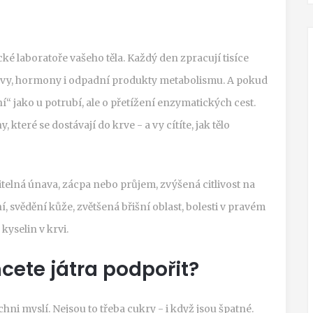
ické laboratoře vašeho těla. Každý den zpracují tisíce
é kovy, hormony i odpadní produkty metabolismu. A pokud
ní“ jako u potrubí, ale o přetížení enzymatických cest.
které se dostávají do krve - a vy cítíte, jak tělo
litelná únava, zácpa nebo průjem, zvýšená citlivost na
, svědění kůže, zvětšená břišní oblast, bolesti v pravém
yselin v krvi.
hcete játra podpořit?
ichni myslí. Nejsou to třeba cukry - i když jsou špatné.