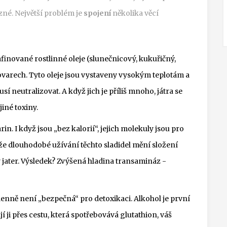
zné. Největší problém je
spojení
několika věcí
finované rostlinné oleje (slunečnicový, kukuřičný,
tovarech. Tyto oleje jsou vystaveny vysokým teplotám a
usí neutralizovat. A když jich je příliš mnoho, játra se
jiné toxiny.
in. I když jsou „bez kalorií“, jejich molekuly jsou pro
že dlouhodobé užívání těchto sladidel mění složení
y jater. Výsledek? Zvýšená hladina transamináz -
denně není „bezpečná“ pro detoxikaci. Alkohol je první
í ji přes cestu, která spotřebovává glutathion, váš