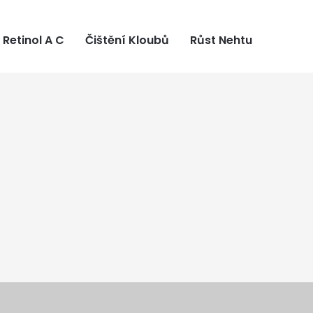
Retinol A C
Čištění Kloubů
Růst Nehtu