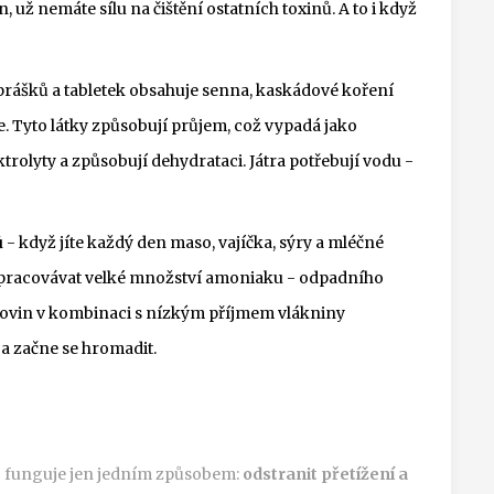
, už nemáte sílu na čištění ostatních toxinů. A to i když
prášků a tabletek obsahuje senna, kaskádové koření
e. Tyto látky způsobují průjem, což vypadá jako
ektrolyty a způsobují dehydrataci. Játra potřebují vodu -
ů
- když jíte každý den maso, vajíčka, sýry a mléčné
pracovávat velké množství amoniaku - odpadního
lkovin v kombinaci s nízkým příjmem vlákniny
a začne se hromadit.
?
A to funguje jen jedním způsobem:
odstranit přetížení a