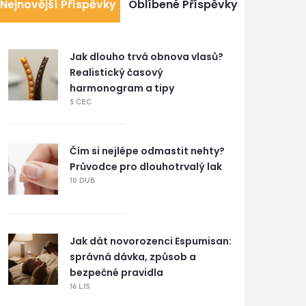
Nejnovější Příspěvky
Oblíbené Příspěvky
Jak dlouho trvá obnova vlasů?
Realistický časový
harmonogram a tipy
5 ČEC
Čím si nejlépe odmastit nehty?
Průvodce pro dlouhotrvalý lak
10 DUB
Jak dát novorozenci Espumisan:
správná dávka, způsob a
bezpečné pravidla
16 LIS