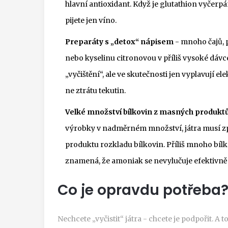
hlavní antioxidant. Když je glutathion vyčerpán
pijete jen víno.
Preparáty s „detox“ nápisem
- mnoho čajů, 
nebo kyselinu citronovou v příliš vysoké dávc
„vyčištění“, ale ve skutečnosti jen vyplavují el
ne ztrátu tekutin.
Velké množství bílkovin z masných produkt
výrobky v nadměrném množství, játra musí z
produktu rozkladu bílkovin. Příliš mnoho bí
znamená, že amoniak se nevylučuje efektivně 
Co je opravdu potřeba
Nechcete „vyčistit“ játra - chcete je podpořit. 