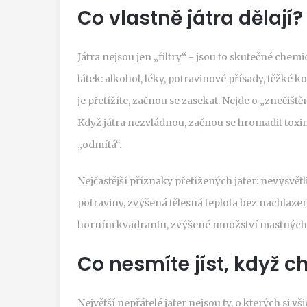
Co vlastně játra dělají?
Játra nejsou jen „filtry“ - jsou to skutečné chem
látek: alkohol, léky, potravinové přísady, těžk
je přetížíte, začnou se zasekat. Nejde o „znečiště
Když játra nezvládnou, začnou se hromadit toxiny, 
„odmítá“.
Nejčastější příznaky přetížených jater: nevysvět
potraviny, zvýšená tělesná teplota bez nachlazení
horním kvadrantu, zvýšené množství mastných k
Co nesmíte jíst, když c
Největší nepřátelé jater nejsou ty, o kterých si vš